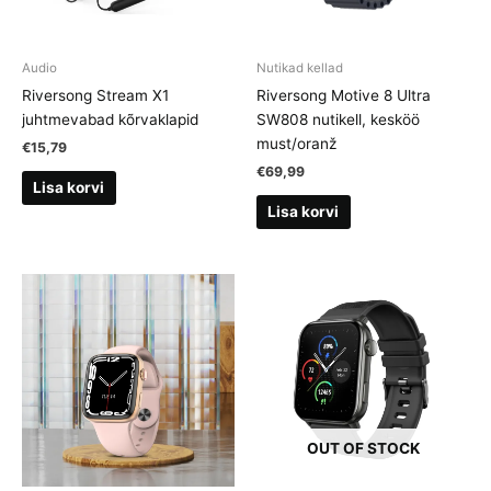
Audio
Nutikad kellad
Riversong Stream X1
Riversong Motive 8 Ultra
juhtmevabad kõrvaklapid
SW808 nutikell, kesköö
must/oranž
€
15,79
€
69,99
Lisa korvi
Lisa korvi
OUT OF STOCK