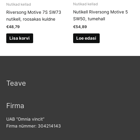
Nutikad kellad
Nutikad kellad
Nutikell Riversong Motive 5
Riversong Motive 7S SW73
SW50, tumehall
nutikell, roosakas kuldne
€
54,89
€
48,79
Loe edasi
Lisa korvi
Teave
Firma
UAB “Omnia vincit”
Firma nümmer: 304214143