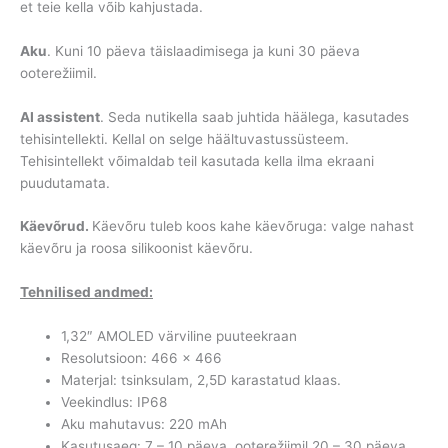
et teie kella võib kahjustada.
Aku
. Kuni 10 päeva täislaadimisega ja kuni 30 päeva
ooterežiimil.
AI assistent
. Seda nutikella saab juhtida häälega, kasutades
tehisintellekti. Kellal on selge häältuvastussüsteem.
Tehisintellekt võimaldab teil kasutada kella ilma ekraani
puudutamata.
Käevõrud.
Käevõru tuleb koos kahe käevõruga: valge nahast
käevõru ja roosa silikoonist käevõru.
Tehnilised andmed:
1,32″ AMOLED värviline puuteekraan
Resolutsioon: 466 x 466
Materjal: tsinksulam, 2,5D karastatud klaas.
Veekindlus: IP68
Aku mahutavus: 220 mAh
Kasutusaeg: 7 – 10 päeva, ooterežiimil 20 – 30 päeva.