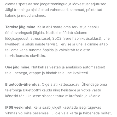
olemas spetsiaalsed joogatreeningud ja lõdvestusharjutused.
Jälgi treeningu ajal läbitud vahemaad, sammud, põletatud
kalorid ja muud andmed.
Tervise jälgimine.
Kella abil saate oma tervist ja heaolu
ööpäevaringselt jälgida. Nutikell mõõdab südame
löögisagedust, stressitaset, SpO2 (vere hapnikusisaldust), une
kvaliteeti ja jälgib naiste tervist. Tervise ja une jälgimine aitab
teil oma keha tundma õppida ja valmistab teid ette
tervislikumaks eluviisiks.
Une jälgimine.
Nutikell salvestab ja analüüsib automaatselt
teie uneaega, etappe ja hindab teie une kvaliteeti.
Bluetooth-ühendus
. Olge alati kättesaadav. Ühendage oma
telefoniga Bluetooth’i kaudu ning helistage ja võtke vastu
kõnesid tänu kellasse sisseehitatud mikrofonile ja kõlarile.
IP68 veekindel.
Kella saab julgelt kasutada isegi tugevas
vihmas või käte pesemisel. Ei ole vaja karta ja häbeneda mõtet,