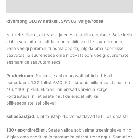
Lisainfo
Riversong GLOW nutikell, SW906, valge/
roosa
Nutikell stiilsele, aktiivsele ja eneseteadlikule naisele. Selle kella
abil ei saa mitte ainult luua oma stiili, vaid te saate ka oma
keha veelgi paremini tundma õppida, jälgida oma sportlikke
saavutusi ja suurendada oma motivatsiooni veelgi suuremate
eesmärkide saavutamiseks.
Puuteekraan.
Nutikella saab mugavalt juhtida lihtsalt
puudutades 1,32-tollist AMOLED-ekraani, mille resolutsioon on
466×466 pikslit. Ekraanil on erksad värvid ja kõrge
kontrastsus, nii et saate nautida eredat pilti ka
päikesepaistelisel päeval.
Kella
säästjad
. Dial taustapildid võimaldavad teil luua oma stiili.
130+ spordirežiimi.
Saate valida sobivaima treeningkava ning
jälgida oma sooritust ja taastumist pärast treeningut. Samuti on