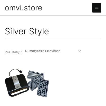
Pereiti
omvi.store
Pagri
prie
turinio
meni
Silver Style
Rezultatų: 1