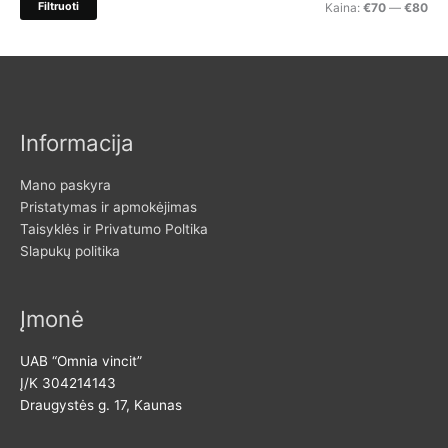
M
M
Filtruoti
Kaina:
€70
—
€80
i
i
a
:
n
k
k
s
a
k
Informacija
i
a
n
i
Mano paskyra
a
n
Pristatymas ir apmokėjimas
Taisyklės ir Privatumo Poltika
a
Slapukų politika
Įmonė
UAB “Omnia vincit”
Į/K 304214143
Draugystės g. 17, Kaunas