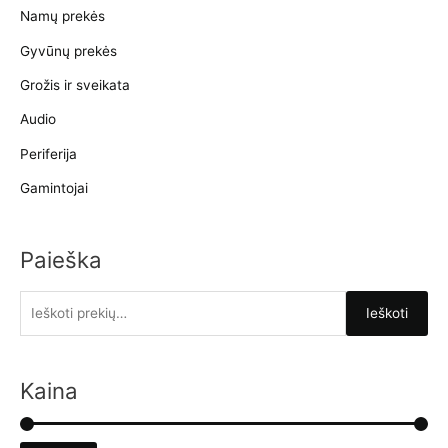
Namų prekės
Gyvūnų prekės
Grožis ir sveikata
Audio
Periferija
Gamintojai
Paieška
I
Ieškoti
e
š
k
Kaina
o
t