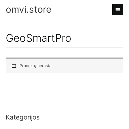
Pereiti
omvi.store
Pagri
prie
turinio
meni
GeoSmartPro
Produktų nerasta.
Kategorijos