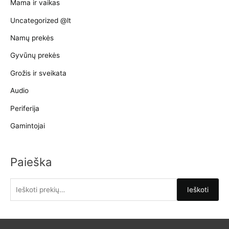
Mama ir vaikas
Uncategorized @lt
Namų prekės
Gyvūnų prekės
Grožis ir sveikata
Audio
Periferija
Gamintojai
Paieška
I
Ieškoti
e
š
k