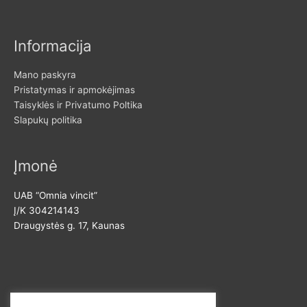
o
t
Informacija
i
:
Mano paskyra
Pristatymas ir apmokėjimas
Taisyklės ir Privatumo Poltika
Slapukų politika
Įmonė
UAB “Omnia vincit”
Į/K 304214143
Draugystės g. 17, Kaunas
Susisiekite