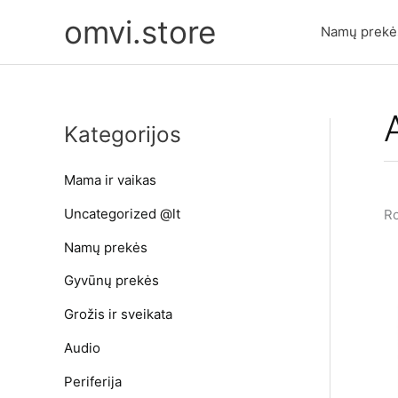
Pereiti
omvi.store
prie
Namų prekė
turinio
Kategorijos
Mama ir vaikas
Uncategorized @lt
Ro
Namų prekės
Gyvūnų prekės
Grožis ir sveikata
Audio
Periferija