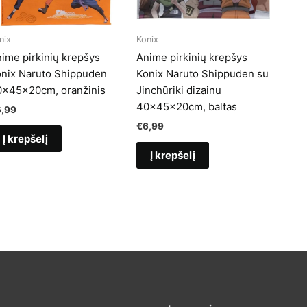
nix
Konix
ime pirkinių krepšys
Anime pirkinių krepšys
nix Naruto Shippuden
Konix Naruto Shippuden su
0x45x20cm, oranžinis
Jinchūriki dizainu
40x45x20cm, baltas
6,99
€
6,99
Į krepšelį
Į krepšelį