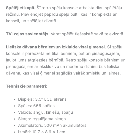
Spēlējiet kopā.
Šī retro spēļu konsole atbalsta divu spēlētāju
režīmu. Pievienojiet papildu spēļu pulti, kas ir komplektā ar
konsoli, un spēlējiet divatā.
TV izejas savienotājs.
Varat spēlēt tiešsaistē savā televizorā.
Lieliska dāvana bērniem un izklaide visai ģimenei.
Šī spēļu
konsole ir paredzēta ne tikai bērniem, bet arī pieaugušajiem,
ļaujot jums atgriezties bērnībā. Retro spēļu konsole bērniem un
pieaugušajiem ar ekskluzīvu un modernu dizainu būs lieliska
dāvana, kas visai ģimenei sagādās vairāk smieklu un laimes.
Tehniskie parametri:
Displejs: 3,5″ LCD ekrāns
Spēles: 666 spēles
Valoda: angļu, ķīniešu, spāņu
Skaņa: regulējama skaņa
Akumulators: 500 mAh akumulators
Izmēri: 10,7 x 8,6 x 1 cm