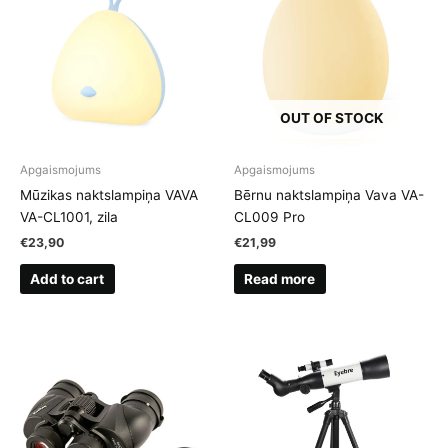
OUT OF STOCK
Apgaismojums
Apgaismojums
Mūzikas naktslampiņa VAVA
Bērnu naktslampiņa Vava VA-
VA-CL1001, zila
CL009 Pro
€
23,90
€
21,99
Add to cart
Read more