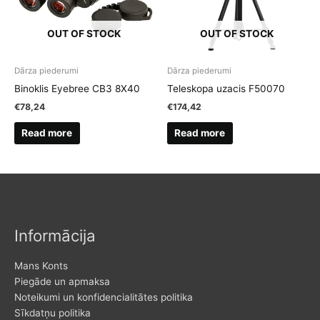
OUT OF STOCK
OUT OF STOCK
Dārza piederumi
Dārza piederumi
Binoklis Eyebree CB3 8X40
Teleskopa uzacis F50070
€
78,24
€
174,42
Read more
Read more
Informācija
Mans Konts
Piegāde un apmaksa
Noteikumi un konfidencialitātes politika
Sīkdatņu politika