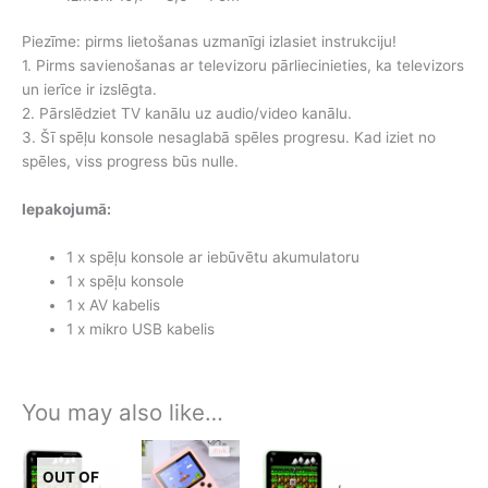
Piezīme: pirms lietošanas uzmanīgi izlasiet instrukciju!
1. Pirms savienošanas ar televizoru pārliecinieties, ka televizors
un ierīce ir izslēgta.
2. Pārslēdziet TV kanālu uz audio/video kanālu.
3. Šī spēļu konsole nesaglabā spēles progresu. Kad iziet no
spēles, viss progress būs nulle.
Iepakojumā:
1 x spēļu konsole ar iebūvētu akumulatoru
1 x spēļu konsole
1 x AV kabelis
1 x mikro USB kabelis
You may also like…
OUT OF