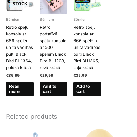
STOCK
Bērniem
Bērniem
Bērniem
Retro spēļu
Retro
Retro spēļu
konsole ar
portatīvā
konsole ar
666 spēlēm
spēļu konsole
666 spēlēm
un tālvadības
ar 500
un tālvadības
pulti Black
spēlēm Black
pulti Black
Bird BH1364,
Bird BH1208,
Bird BH1365,
pelēkā krāsā
rozā krāsā
zaļā krāsā
€
35,99
€
29,99
€
35,99
Read
Add to
Add to
more
cart
cart
Related products