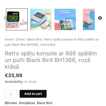
Home
/
Zīmoli
/
Black Bird
/ Retro spēļu konsole ar 666 spēlēm un
pulti Black Bird BH1366, rozā krāsā
Retro spēļu konsole ar 666 spēlēm
un pulti Black Bird BH1366, rozā
krāsā
€
35,99
Availability:
In stock
Retro
Add to cart
spēļu
konsole
Bērniem
,
Rotaļlietas
,
Black Bird