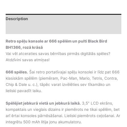
ar
666
spēlēm
Description
un
pulti
Additional information
Black
Bird
Retro spēļu konsole ar 666 spēlēm un pulti Black Bird
BH1366,
BH1366, rozā krāsā
rozā
Vai vēl atceraties savas bērnības pirmās digitālās spēles?
krāsā
Atdzīvini savas atmiņas!
quantity
666 spēles.
Šai retro portatīvajai spēļu konsolei ir līdz pat 666
klasiskām spēlēm (piemēram, Pac-Man, Mario, Tetris, Contra,
Chip & Dale u. c.), tāpēc varat izvēlēties sev tīkamāko un
lieliski pavadīt laiku.
Spēlējiet jebkurā vietā un jebkurā laikā.
3,5″ LCD ekrāns,
kompaktais un vieglais dizains ir piemērots ne tikai spēlēm, bet
arī ērtai konsoles pārnēsāšanai. Lieliski piemērots ceļošanai. Ar
integrētu 500 mAh litija jonu akumulatoru.