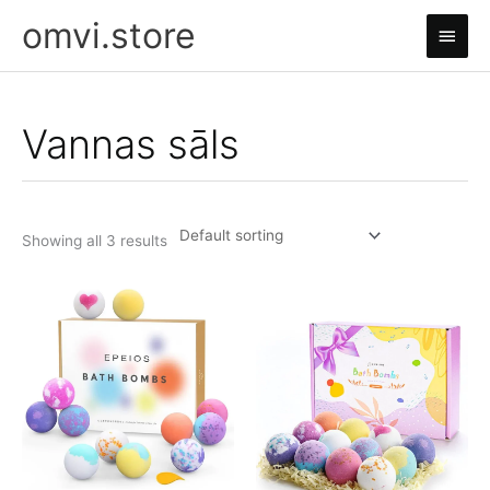
Skip
omvi.store
Main
to
content
Men
Vannas sāls
Showing all 3 results