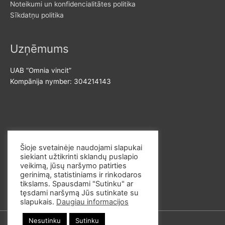
Noteikumi un konfidencialitātes politika
Sīkdatņu politika
Uzņēmums
UAB “Omnia vincit”
Kompānija nymber: 304214143
Sazinies ar mums
Šioje svetainėje naudojami slapukai
siekiant užtikrinti sklandų puslapio
E-pasts: info@omvi.lt
veikimą, jūsų naršymo patirties
Telefona numurs: +37062033145
gerinimą, statistiniams ir rinkodaros
tikslams. Spausdami "Sutinku" ar
tęsdami naršymą Jūs sutinkate su
slapukais.
Daugiau informacijos
Nesutinku
Sutinku