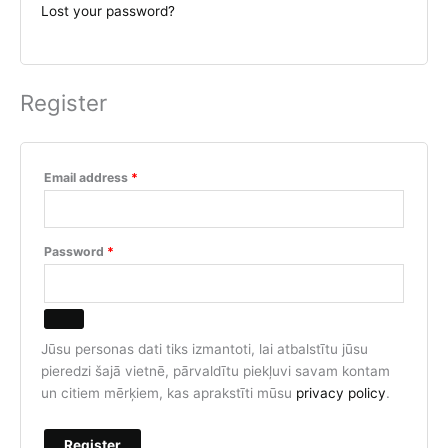
Lost your password?
Register
Required
Email address
*
Required
Password
*
Jūsu personas dati tiks izmantoti, lai atbalstītu jūsu
pieredzi šajā vietnē, pārvaldītu piekļuvi savam kontam
un citiem mērķiem, kas aprakstīti mūsu
privacy policy
.
Register