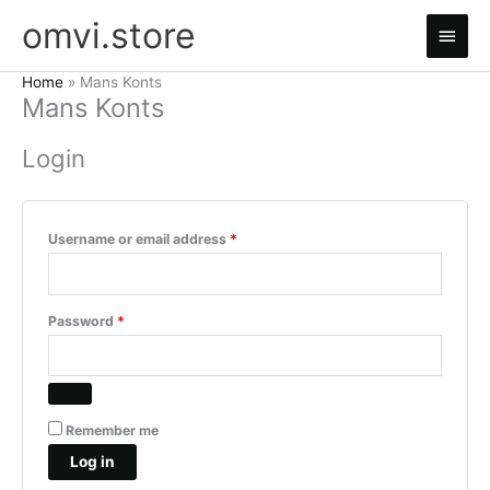
Skip
omvi.store
Main
to
content
Men
Home
Mans Konts
Mans Konts
Login
Required
Username or email address
*
Required
Password
*
Remember me
Log in