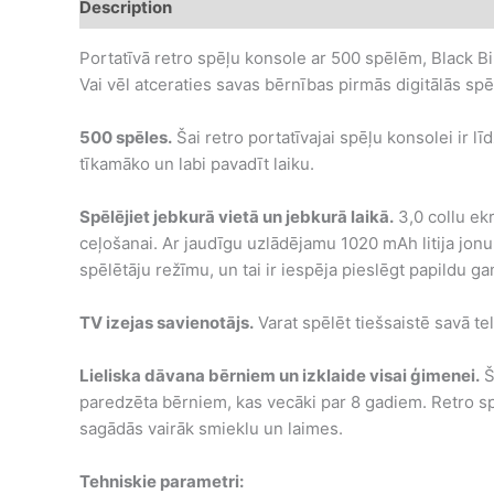
Description
Additional information
Portatīvā retro spēļu konsole ar 500 spēlēm, Black B
Vai vēl atceraties savas bērnības pirmās digitālās spē
500 spēles.
Šai retro portatīvajai spēļu konsolei ir l
tīkamāko un labi pavadīt laiku.
Spēlējiet jebkurā vietā un jebkurā laikā.
3,0 collu ekr
ceļošanai. Ar jaudīgu uzlādējamu 1020 mAh litija jon
spēlētāju režīmu, un tai ir iespēja pieslēgt papildu g
TV izejas savienotājs.
Varat spēlēt tiešsaistē savā te
Lieliska dāvana bērniem un izklaide visai ģimenei.
Š
paredzēta bērniem, kas vecāki par 8 gadiem. Retro s
sagādās vairāk smieklu un laimes.
Tehniskie parametri: