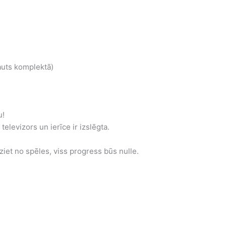
auts komplektā)
u!
televizors un ierīce ir izslēgta.
iet no spēles, viss progress būs nulle.