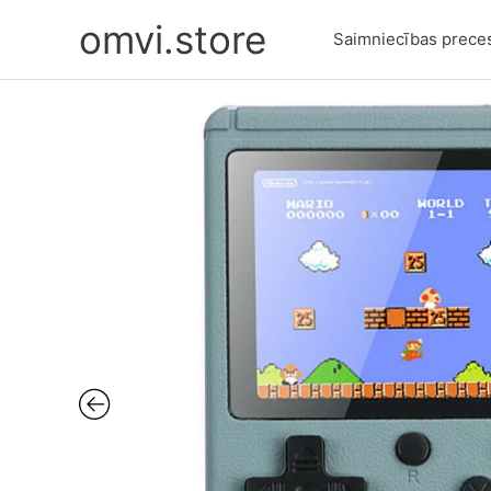
Skip
omvi.store
to
Saimniecības prece
content