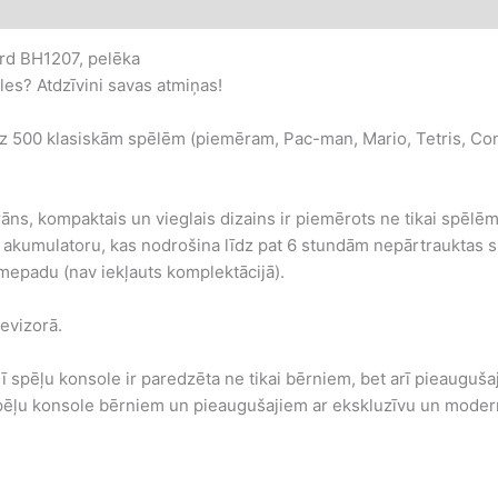
ird BH1207, pelēka
les? Atdzīvini savas atmiņas!
īdz 500 klasiskām spēlēm (piemēram, Pac-man, Mario, Tetris, Cont
āns, kompaktais un vieglais dizains ir piemērots ne tikai spēlēm
u akumulatoru, kas nodrošina līdz pat 6 stundām nepārtrauktas s
amepadu (nav iekļauts komplektācijā).
levizorā.
ī spēļu konsole ir paredzēta ne tikai bērniem, bet arī pieaugušaj
pēļu konsole bērniem un pieaugušajiem ar ekskluzīvu un modernu