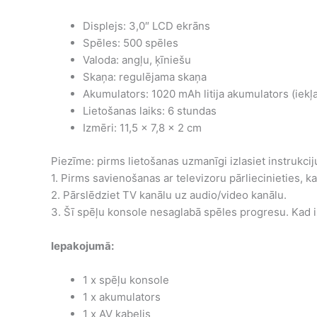
Displejs: 3,0″ LCD ekrāns
Spēles: 500 spēles
Valoda: angļu, ķīniešu
Skaņa: regulējama skaņa
Akumulators: 1020 mAh litija akumulators (iekļ
Lietošanas laiks: 6 stundas
Izmēri: 11,5 x 7,8 x 2 cm
Piezīme: pirms lietošanas uzmanīgi izlasiet instrukcij
1. Pirms savienošanas ar televizoru pārliecinieties, ka 
2. Pārslēdziet TV kanālu uz audio/video kanālu.
3. Šī spēļu konsole nesaglabā spēles progresu. Kad iz
Iepakojumā:
1 x spēļu konsole
1 x akumulators
1 x AV kabelis