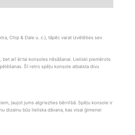
ra, Chip & Dale u. c.), tāpēc varat izvēlēties sev
, bet arī ērtai konsoles nēsāšanai. Lieliski piemērots
pēlēšanas. Šī retro spēļu konsole atbalsta divu
iem, ļaujot jums atgriezties bērnībā. Spēļu konsole ir
 dizainu būs lieliska dāvana, kas visai ģimenei