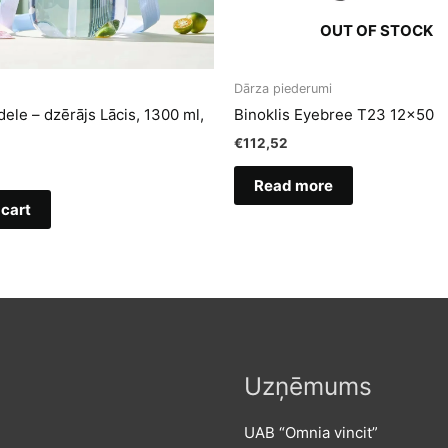
OUT OF STOCK
Dārza piederumi
ele – dzērājs Lācis, 1300 ml,
Binoklis Eyebree T23 12×50
€
112,52
Read more
 cart
Uzņēmums
UAB “Omnia vincit”