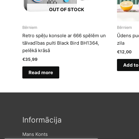
OUT OF STOCK
Bērniem
Bērniem
Retro spēļu konsole ar 666 spēlēm un
Ūdens pud
tālvadības pulti Black Bird BH1364,
zila
pelēkā krāsā
€
12,00
€
35,99
Add to
Read more
Informācija
Mans Konts