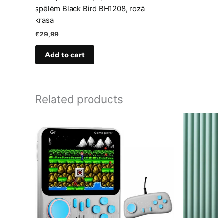
spēlēm Black Bird BH1208, rozā
krāsā
€
29,99
Add to cart
Related products