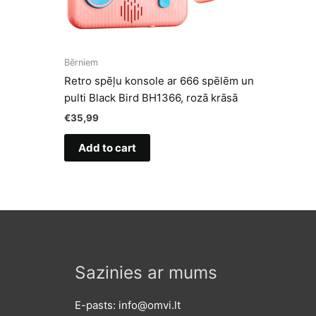
Bērniem
Retro spēļu konsole ar 666 spēlēm un
pulti Black Bird BH1366, rozā krāsā
€
35,99
Add to cart
Sazinies ar mums
E-pasts: info@omvi.lt