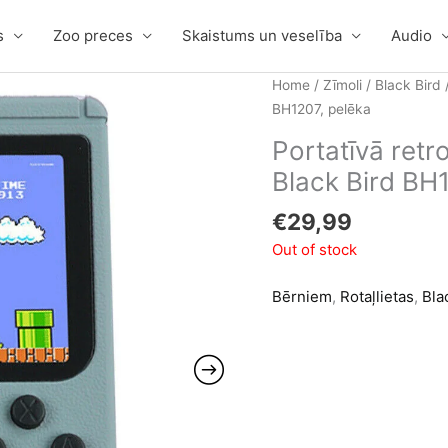
s
Zoo preces
Skaistums un veselība
Audio
Home
/
Zīmoli
/
Black Bird
/
BH1207, pelēka
Portatīvā retr
Black Bird BH
€
29,99
Out of stock
Bērniem
,
Rotaļlietas
,
Bla