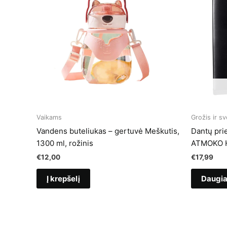
Vaikams
Grožis ir sv
Vandens buteliukas – gertuvė Meškutis,
Dantų prie
1300 ml, rožinis
ATMOKO 
€
12,00
€
17,99
Į krepšelį
Daugi