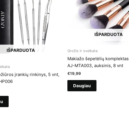
IŠPARDUOTA
IŠPARDUOTA
Grožis ir sveikata
Makiažo šepetėlių komplektas
AJ-MTA003, auksinis, 8 vnt
eikata
€
19,99
žiūros įrankių rinkinys, 5 vnt,
HP006
Daugiau
au