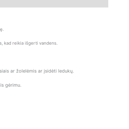
ę.
s, kad reikia išgerti vandens.
iais ar žolelėmis ar įsidėti ledukų.
tis gėrimu.