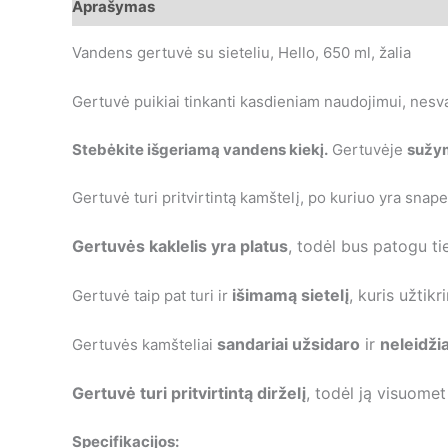
Aprašymas
Papildoma informacija
Vandens gertuvė su sieteliu, Hello, 650 ml, žalia
Gertuvė puikiai tinkanti kasdieniam naudojimui, nesvar
Stebėkite išgeriamą vandens kiekį.
Gertuvėje
sužym
Gertuvė turi pritvirtintą kamštelį, po kuriuo yra snape
Gertuvės kaklelis yra platus
, todėl bus patogu tie
išimamą sietelį
, kuris užtik
Gertuvė taip pat turi ir
sandariai užsidaro
ir
neleidžia
Gertuvės kamšteliai
Gertuvė turi pritvirtintą dirželį
, todėl ją visuomet
Specifikacijos: