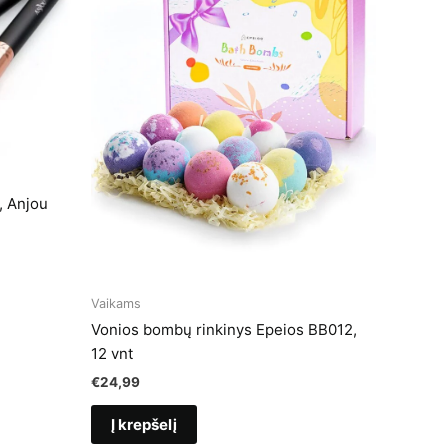
, Anjou
Vaikams
Vonios bombų rinkinys Epeios BB012,
12 vnt
€
24,99
Į krepšelį