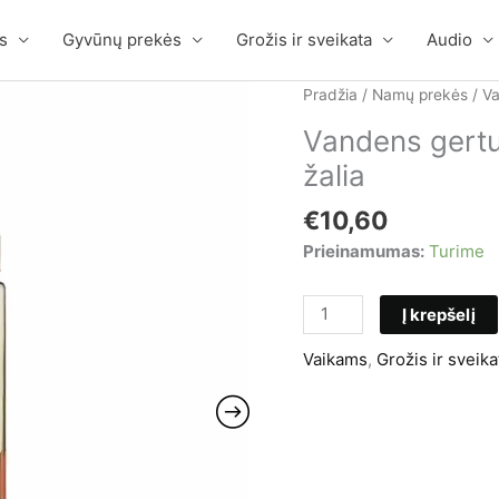
s
Gyvūnų prekės
Grožis ir sveikata
Audio
Pradžia
/
Namų prekės
/
V
Vandens gertuv
žalia
€
10,60
Prieinamumas:
Turime
produkto
Į krepšelį
kiekis:
Vaikams
,
Grožis ir sveika
Vandens
gertuvė
su
sieteliu,
Hello,
650