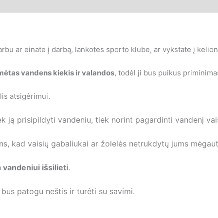
bu ar einate į darbą, lankotės sporto klube, ar vykstate į kelion
ėtas vandens kiekis ir valandos
, todėl ji bus puikus priminima
lis atsigėrimui.
k ją prisipildyti vandeniu, tiek norint pagardinti vandenį vais
rins, kad vaisių gabaliukai ar žolelės netrukdytų jums mėgau
 vandeniui išsilieti
.
 bus patogu neštis ir turėti su savimi.