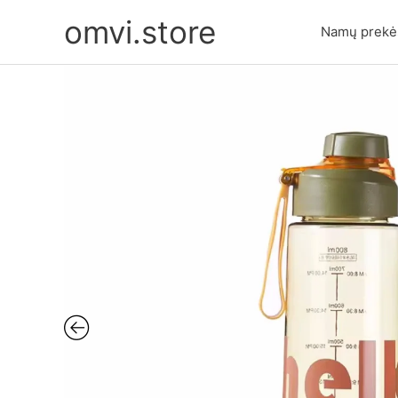
Pereiti
omvi.store
prie
Namų prekė
turinio