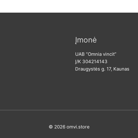
Įmonė
UAB “Omnia vincit”
Į/K 304214143
Draugystės g. 17, Kaunas
© 2026
omvi.store