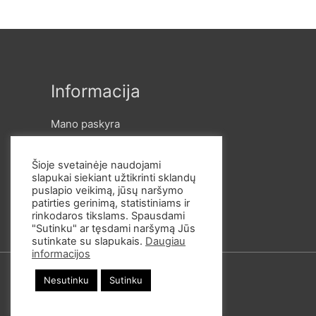
Informacija
Mano paskyra
Pristatymas ir apmokėjimas
Taisyklės ir Privatumo Poltika
Šioje svetainėje naudojami
Slapukų politika
slapukai siekiant užtikrinti sklandų
puslapio veikimą, jūsų naršymo
patirties gerinimą, statistiniams ir
rinkodaros tikslams. Spausdami
"Sutinku" ar tęsdami naršymą Jūs
sutinkate su slapukais.
Daugiau
informacijos
Nesutinku
Sutinku