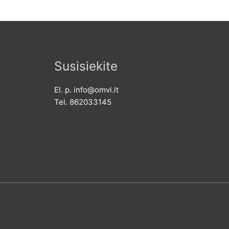
Susisiekite
El. p. info@omvi.lt
Tel. 862033145