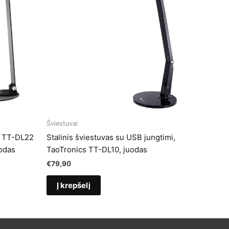
Šviestuvai
s TT-DL22
Stalinis šviestuvas su USB jungtimi,
uodas
TaoTronics TT-DL10, juodas
€
79,90
Į krepšelį