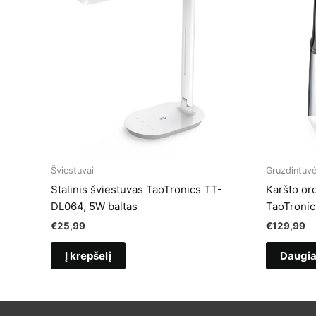
Šviestuvai
Gruzdintuv
Stalinis šviestuvas TaoTronics TT-
Karšto or
DL064, 5W baltas
TaoTronic
€
25,99
€
129,99
Į krepšelį
Daugi