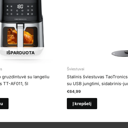
IŠPARDUOTA
ės
Šviestuvai
o gruzdintuvė su langeliu
Stalinis šviestuvas TaoTronic
s TT-AF011, 5l
su USB jungtimi, sidabrinis-j
€
64,99
au
Į krepšelį