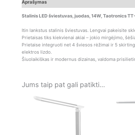
Aprašymas
Papildoma informacija
Stalinis LED šviestuvas, juodas, 14W, Taotronics T
Itin lankstus stalinis šviestuvas. Lengvai pakeisite sk
Prietaisas tiks kiekvienai akiai – jokio mirgėjimo, šėš
Prietaise integruoti net 4 šviesos rėžimai ir 5 skirtin
elektros lizdo.
Šiuolaikiškas ir modernus dizainas, valdoma prisiliet
Jums taip pat gali patikti…