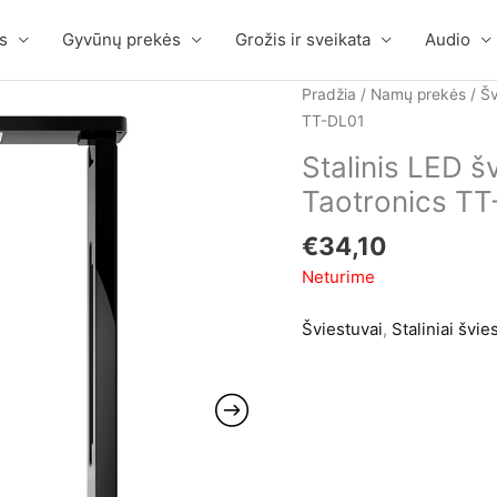
s
Gyvūnų prekės
Grožis ir sveikata
Audio
Pradžia
/
Namų prekės
/
Šv
TT-DL01
Stalinis LED š
Taotronics T
€
34,10
Neturime
Šviestuvai
,
Staliniai švie