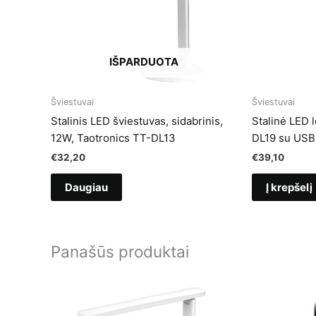
IŠPARDUOTA
Šviestuvai
Šviestuvai
Stalinis LED šviestuvas, sidabrinis,
Stalinė LED 
12W, Taotronics TT-DL13
DL19 su USB 
€
32,20
€
39,10
Daugiau
Į krepšelį
Panašūs produktai