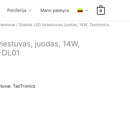
Periferija
Mano paskyra
0
iestuvai
/ Stalinis LED šviestuvas, juodas, 14W, Taotronics
viestuvas, juodas, 14W,
T-DL01
stuvai
,
TaoTronics