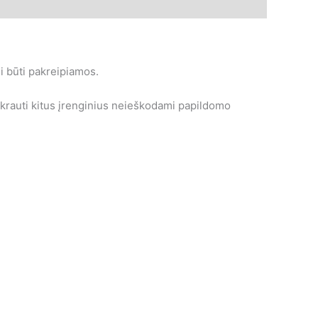
li būti pakreipiamos.
e įkrauti kitus įrenginius neieškodami papildomo