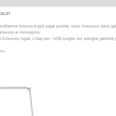
T-DL01
leidžiamos šviesos kryptį pagal poreikį: visos šviestuvo dalys ga
ialiavimo ar mirksėjimo.
gi šviesumo lygiai, o taip pat – USB jungtis, kur patogiai galėsit
imu.