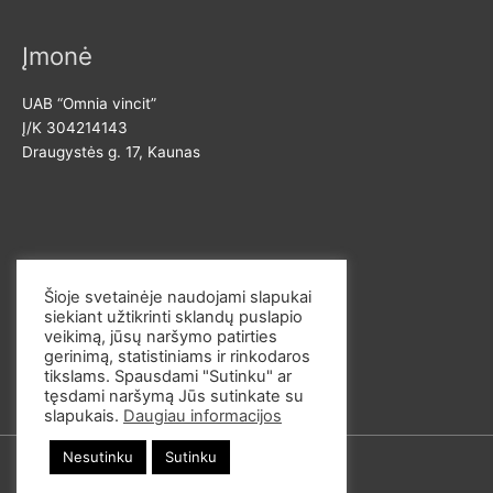
Įmonė
UAB “Omnia vincit”
Į/K 304214143
Draugystės g. 17, Kaunas
Susisiekite
Šioje svetainėje naudojami slapukai
siekiant užtikrinti sklandų puslapio
El. p. info@omvi.lt
veikimą, jūsų naršymo patirties
Tel. 862033145
gerinimą, statistiniams ir rinkodaros
tikslams. Spausdami "Sutinku" ar
tęsdami naršymą Jūs sutinkate su
slapukais.
Daugiau informacijos
Nesutinku
Sutinku
© 2026
omvi.store