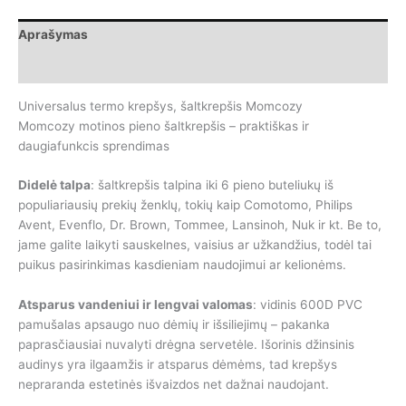
krepšys,
šaltkrepšis
Aprašymas
Momcozy
Papildoma informacija
Universalus termo krepšys, šaltkrepšis Momcozy
Momcozy motinos pieno šaltkrepšis – praktiškas ir
daugiafunkcis sprendimas
Didelė talpa
: šaltkrepšis talpina iki 6 pieno buteliukų iš
populiariausių prekių ženklų, tokių kaip Comotomo, Philips
Avent, Evenflo, Dr. Brown, Tommee, Lansinoh, Nuk ir kt. Be to,
jame galite laikyti sauskelnes, vaisius ar užkandžius, todėl tai
puikus pasirinkimas kasdieniam naudojimui ar kelionėms.
Atsparus vandeniui ir lengvai valomas
: vidinis 600D PVC
pamušalas apsaugo nuo dėmių ir išsiliejimų – pakanka
paprasčiausiai nuvalyti drėgna servetėle. Išorinis džinsinis
audinys yra ilgaamžis ir atsparus dėmėms, tad krepšys
nepraranda estetinės išvaizdos net dažnai naudojant.