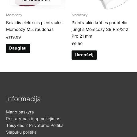
Momcozy
Momcozy
Belaidis elektrinis pientraukis
Pientraukio krūties gaubtelio
Momcozy M5, raudonas
jungtis Momcozy S9 Pro/S12
Pro 21 mm
€
119,99
€
9,99
Daugiau
Į krepšelį
Informacija
Mano paskyra
Pristatymas ir apmokėjimas
Taisyklės ir Privatumo Poltika
Slapukų politika