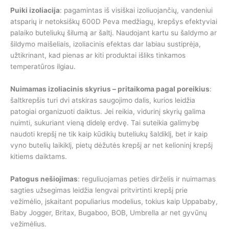
Puiki izoliacija
: pagamintas iš visiškai izoliuojančių, vandeniui
atsparių ir netoksiškų 600D Peva medžiagų, krepšys efektyviai
palaiko buteliukų šilumą ar šaltį. Naudojant kartu su šaldymo ar
šildymo maišeliais, izoliacinis efektas dar labiau sustiprėja,
užtikrinant, kad pienas ar kiti produktai išliks tinkamos
temperatūros ilgiau.
Nuimamas izoliacinis skyrius – pritaikoma pagal poreikius
:
šaltkrepšis turi dvi atskiras saugojimo dalis, kurios leidžia
patogiai organizuoti daiktus. Jei reikia, vidurinį skyrių galima
nuimti, sukuriant vieną didelę erdvę. Tai suteikia galimybę
naudoti krepšį ne tik kaip kūdikių buteliukų šaldiklį, bet ir kaip
vyno butelių laikiklį, pietų dėžutės krepšį ar net kelioninį krepšį
kitiems daiktams.
Patogus nešiojimas
: reguliuojamas peties dirželis ir nuimamas
sagties užsegimas leidžia lengvai pritvirtinti krepšį prie
vežimėlio, įskaitant populiarius modelius, tokius kaip Uppababy,
Baby Jogger, Britax, Bugaboo, BOB, Umbrella ar net gyvūnų
vežimėlius.