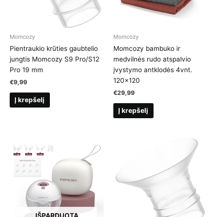
Momcozy
Momcozy
Pientraukio krūties gaubtelio
Momcozy bambuko ir
jungtis Momcozy S9 Pro/S12
medvilnės rudo atspalvio
Pro 19 mm
įvystymo antklodės 4vnt.
120×120
€
9,99
€
29,99
Į krepšelį
Į krepšelį
IŠPARDUOTA