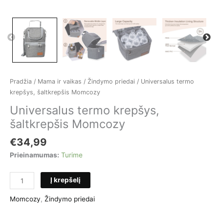
Pradžia
/
Mama ir vaikas
/
Žindymo priedai
/ Universalus termo
krepšys, šaltkrepšis Momcozy
Universalus termo krepšys,
šaltkrepšis Momcozy
€
34,99
Prieinamumas:
Turime
produkto
Į krepšelį
kiekis:
Universalus
Momcozy
,
Žindymo priedai
termo