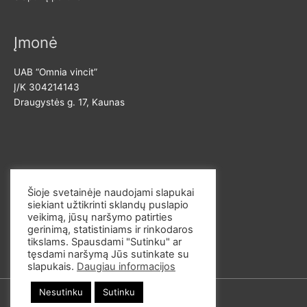
Įmonė
UAB “Omnia vincit”
Į/K 304214143
Draugystės g. 17, Kaunas
Susisiekite
Šioje svetainėje naudojami slapukai
siekiant užtikrinti sklandų puslapio
El. p. info@omvi.lt
veikimą, jūsų naršymo patirties
Tel. 862033145
gerinimą, statistiniams ir rinkodaros
tikslams. Spausdami "Sutinku" ar
tęsdami naršymą Jūs sutinkate su
slapukais.
Daugiau informacijos
Nesutinku
Sutinku
© 2026
omvi.store