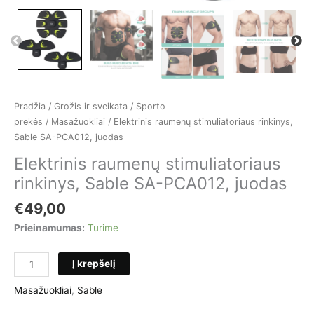
Pradžia
/
Grožis ir sveikata
/
Sporto
prekės
/
Masažuokliai
/ Elektrinis raumenų stimuliatoriaus rinkinys,
Sable SA-PCA012, juodas
Elektrinis raumenų stimuliatoriaus
rinkinys, Sable SA-PCA012, juodas
€
49,00
Prieinamumas:
Turime
produkto
Į krepšelį
kiekis:
Elektrinis
Masažuokliai
,
Sable
raumenų