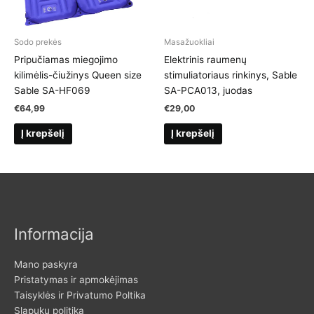
Sodo prekės
Masažuokliai
Pripučiamas miegojimo
Elektrinis raumenų
kilimėlis-čiužinys Queen size
stimuliatoriaus rinkinys, Sable
Sable SA-HF069
SA-PCA013, juodas
€
64,99
€
29,00
Į krepšelį
Į krepšelį
Informacija
Mano paskyra
Pristatymas ir apmokėjimas
Taisyklės ir Privatumo Poltika
Slapukų politika