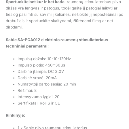
Sportuokite bet kur ir bet kada
: raumenų stimuliatoriaus pilvo
diržas yra lengvas ir patogus, todėl galite jį patogiai laikyti ar
tiesiog pasiimti su savimi į keliones; nešiokite jį nepastebimai po
drabužiais ir sportuokite skaitydami, žiūrėdami filmą ar net
dirbdami.
Sable SA-PCA012 elektrinio raumenų stimuliatoriaus
techniniai parametrai:
Impulsų dažnis: 10-10-120Hz
Impulso plotis: 450±30μs
Darbinė įtampa: DC 3.0V
Darbinė srovė: 20mA
Numatytoji darbo sesija: 20 min
Režimai: 8
Intensyvumo lygiai: 20
Sertifikatai: RoHS ir CE
Rinkinyje:
1 x Sable pilvo raumenų stimuliatorius