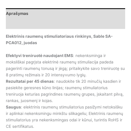
stimuliatoriaus
rinkinys,
Aprašymas
Sable
SA-
Papildoma informacija
PCA012,
juodas
Elektrinis raumenų stimuliatoriaus rinkinys, Sable SA-
PCA012, juodas
Efektyvi treniruotė naudojant EMS
: nekenksminga ir
moksliškai pagrįsta elektrinė raumenų stimuliacija padeda
pagerinti raumenų tonusą ir jėgą; pritaikykite savo treniruotę su
8 pratimų režimais ir 20 intensyvumo lygių.
Rezultatai per 45 dienas
: naudokite tik 20 minučių kasdien ir
pasiekite geresnes kūno linijas; raumenų stimuliatorius
treniruoja keturias pagrindines raumenų grupes, įskaitant pilvą,
rankas, juosmenį ir kojas.
Saugus
: elektrinis raumenų stimuliatorius pasižymi netoksišku
ir aplinkai nekenksmingu minkštu silikageliu; Elektrinis raumenų
stimuliatorius yra nekenksmingas odai ir kūnui, turintis RoHS ir
CE sertifikatus.