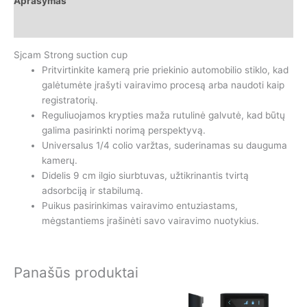
Aprašymas
Papildoma informacija
Sjcam Strong suction cup
Pritvirtinkite kamerą prie priekinio automobilio stiklo, kad
galėtumėte įrašyti vairavimo procesą arba naudoti kaip
registratorių.
Reguliuojamos krypties maža rutulinė galvutė, kad būtų
galima pasirinkti norimą perspektyvą.
Universalus 1/4 colio varžtas, suderinamas su dauguma
kamerų.
Didelis 9 cm ilgio siurbtuvas, užtikrinantis tvirtą
adsorbciją ir stabilumą.
Puikus pasirinkimas vairavimo entuziastams,
mėgstantiems įrašinėti savo vairavimo nuotykius.
Panašūs produktai