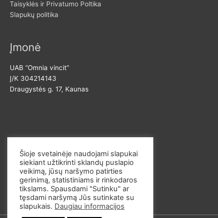
Taisyklės ir Privatumo Poltika
Slapukų politika
Įmonė
UAB “Omnia vincit”
Į/K 304214143
Draugystės g. 17, Kaunas
Susisiekite
Šioje svetainėje naudojami slapukai
siekiant užtikrinti sklandų puslapio
El. p. info@omvi.lt
veikimą, jūsų naršymo patirties
Tel. 862033145
gerinimą, statistiniams ir rinkodaros
tikslams. Spausdami "Sutinku" ar
tęsdami naršymą Jūs sutinkate su
slapukais.
Daugiau informacijos