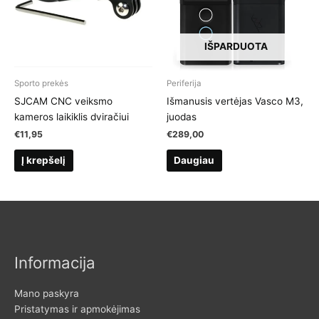
IŠPARDUOTA
Sporto prekės
Periferija
SJCAM CNC veiksmo
Išmanusis vertėjas Vasco M3,
kameros laikiklis dviračiui
juodas
€
11,95
€
289,00
Į krepšelį
Daugiau
Informacija
Mano paskyra
Pristatymas ir apmokėjimas