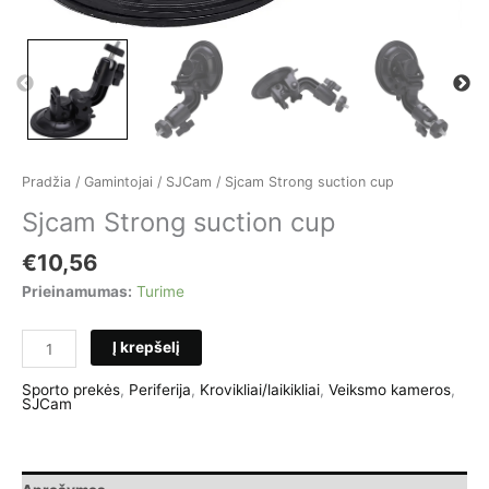
Pradžia
/
Gamintojai
/
SJCam
/ Sjcam Strong suction cup
Sjcam Strong suction cup
€
10,56
Prieinamumas:
Turime
produkto
Į krepšelį
kiekis:
Sjcam
Sporto prekės
,
Periferija
,
Krovikliai/laikikliai
,
Veiksmo kameros
,
SJCam
Strong
suction
cup