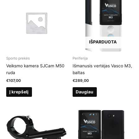
IŠPARDUOTA
Sporto prekės
Periferija
Veiksmo kamera SJCam M50
Išmanusis vertėjas Vasco M3,
ruda
baltas
€
107,00
€
289,00
Į krepšelį
Daugiau