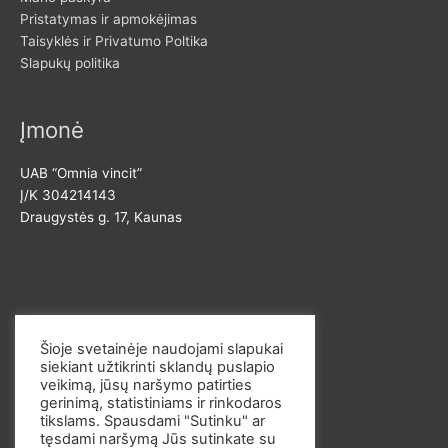
Pristatymas ir apmokėjimas
Taisyklės ir Privatumo Poltika
Slapukų politika
Įmonė
UAB “Omnia vincit”
Į/K 304214143
Draugystės g. 17, Kaunas
Susisiekite
Šioje svetainėje naudojami slapukai
siekiant užtikrinti sklandų puslapio
El. p. info@omvi.lt
veikimą, jūsų naršymo patirties
Tel. 862033145
gerinimą, statistiniams ir rinkodaros
tikslams. Spausdami "Sutinku" ar
tęsdami naršymą Jūs sutinkate su