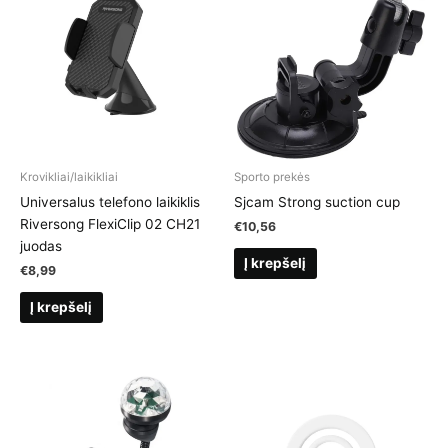
Krovikliai/laikikliai
Sporto prekės
Universalus telefono laikiklis
Sjcam Strong suction cup
Riversong FlexiClip 02 CH21
€
10,56
juodas
Į krepšelį
€
8,99
Į krepšelį