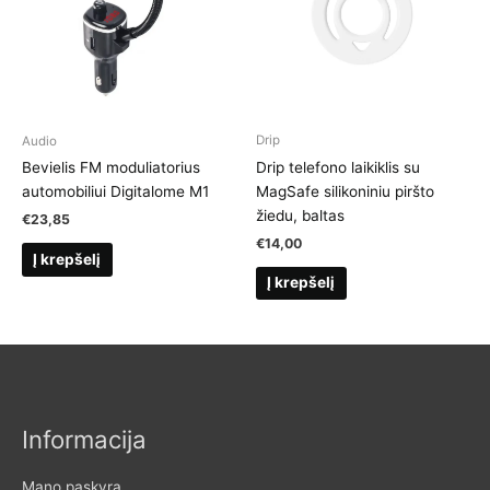
Drip
Audio
Drip telefono laikiklis su
Bevielis FM moduliatorius
MagSafe silikoniniu piršto
automobiliui Digitalome M1
žiedu, baltas
€
23,85
€
14,00
Į krepšelį
Į krepšelį
Informacija
Mano paskyra