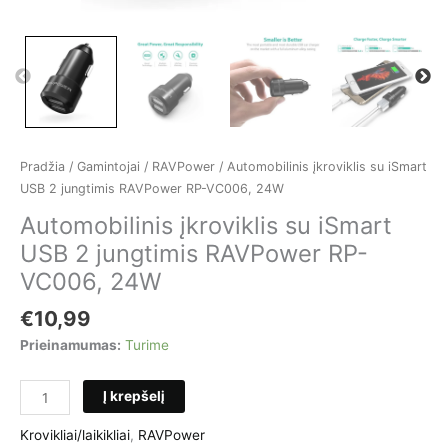
Pradžia
/
Gamintojai
/
RAVPower
/ Automobilinis įkroviklis su iSmart
USB 2 jungtimis RAVPower RP-VC006, 24W
Automobilinis įkroviklis su iSmart
USB 2 jungtimis RAVPower RP-
VC006, 24W
€
10,99
Prieinamumas:
Turime
produkto
Į krepšelį
kiekis:
Automobilinis
Krovikliai/laikikliai
,
RAVPower