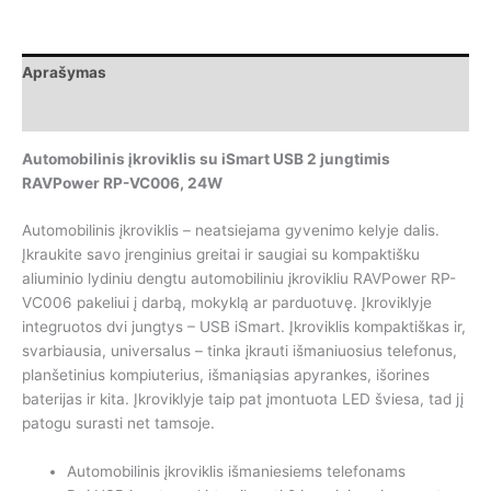
įkroviklis
su
iSmart
Aprašymas
USB
2
Papildoma informacija
jungtimis
RAVPower
Automobilinis įkroviklis su iSmart USB 2 jungtimis
RP-
RAVPower RP-VC006, 24W
VC006,
24W
Automobilinis įkroviklis – neatsiejama gyvenimo kelyje dalis.
Įkraukite savo įrenginius greitai ir saugiai su kompaktišku
aliuminio lydiniu dengtu automobiliniu įkrovikliu RAVPower RP-
VC006 pakeliui į darbą, mokyklą ar parduotuvę. Įkroviklyje
integruotos dvi jungtys – USB iSmart. Įkroviklis kompaktiškas ir,
svarbiausia, universalus – tinka įkrauti išmaniuosius telefonus,
planšetinius kompiuterius, išmaniąsias apyrankes, išorines
baterijas ir kita. Įkroviklyje taip pat įmontuota LED šviesa, tad jį
patogu surasti net tamsoje.
Automobilinis įkroviklis išmaniesiems telefonams