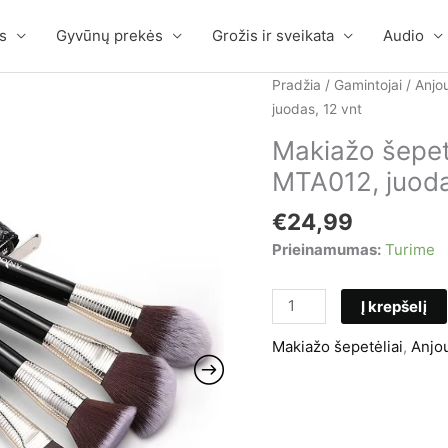
s
Gyvūnų prekės
Grožis ir sveikata
Audio
Pradžia
/
Gamintojai
/
Anjo
juodas, 12 vnt
Makiažo šepet
MTA012, juoda
€
24,99
Prieinamumas:
Turime
produkto
Į krepšelį
kiekis:
Makiažo šepetėliai
,
Anjo
Makiažo
šepetėlių
komplektas,
Anjou
AJ-