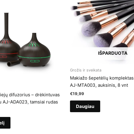
IŠPARDUOTA
Grožis ir sveikata
Makiažo šepetėlių komplektas
AJ-MTA003, auksinis, 8 vnt
€
19,99
liejų difuzorius – drėkintuvas
ou AJ-ADA023, tamsiai rudas
Daugiau
elį