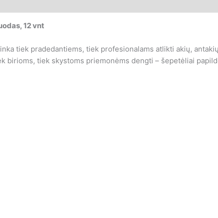
odas, 12 vnt
inka tiek pradedantiems, tiek profesionalams atlikti akių, antakių
 tiek birioms, tiek skystoms priemonėms dengti – šepetėliai papi