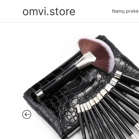
Pereiti
omvi.store
prie
Namų prekė
turinio