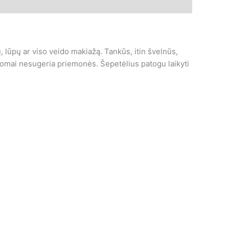
, lūpų ar viso veido makiažą. Tankūs, itin švelnūs,
ldomai nesugeria priemonės. Šepetėlius patogu laikyti