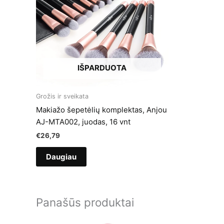
IŠPARDUOTA
Grožis ir sveikata
Makiažo šepetėlių komplektas, Anjou
AJ-MTA002, juodas, 16 vnt
€
26,79
Daugiau
Panašūs produktai