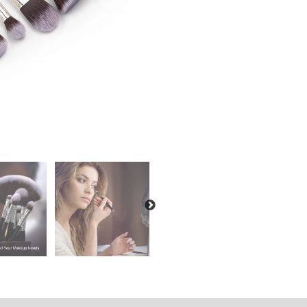
MTA012,
juodas,
12
vnt