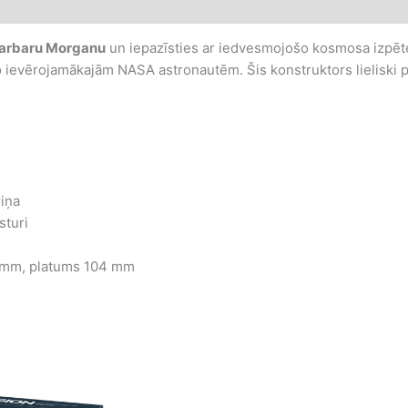
 Barbaru Morganu
un iepazīsties ar iedvesmojošo kosmosa izpētes 
o ievērojamākajām NASA astronautēm. Šis konstruktors lieliski
riņa
sturi
mm, platums 104 mm