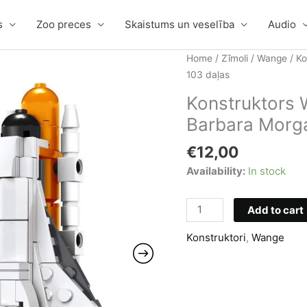
s
Zoo preces
Skaistums un veselība
Audio
Home
/
Zīmoli
/
Wange
/ Ko
103 daļas
Konstruktors 
Barbara Morga
€
12,00
Availability:
In stock
Konstruktors
Add to cart
Wange
Konstruktori
,
Wange
Space
Shuttle
and
Barbara
Morgan,