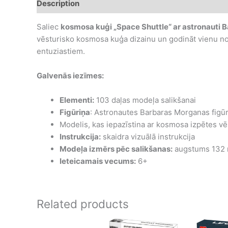
Description
Additional information
Saliec
kosmosa kuģi „Space Shuttle“ ar astronauti
vēsturisko kosmosa kuģa dizainu un godināt vienu n
entuziastiem.
Galvenās iezīmes:
Elementi:
103 daļas modeļa salikšanai
Figūriņa
: Astronautes Barbaras Morganas figū
Modelis, kas iepazīstina ar kosmosa izpētes vē
Instrukcija:
skaidra vizuālā instrukcija
Modeļa izmērs pēc salikšanas:
augstums 132 
Ieteicamais vecums:
6+
Related products