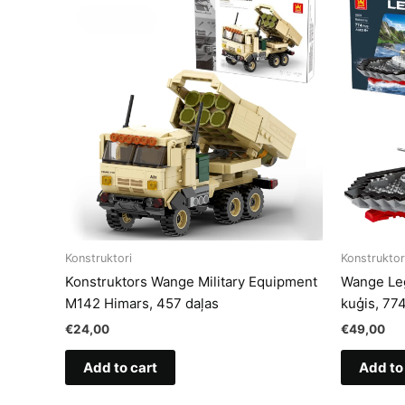
Konstruktori
Konstruktor
Konstruktors Wange Military Equipment
Wange Leg
M142 Himars, 457 daļas
kuģis, 77
€
24,00
€
49,00
Add to cart
Add to