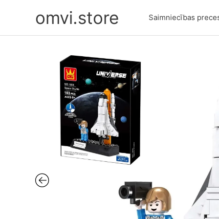
Skip
omvi.store
to
Saimniecības prece
content