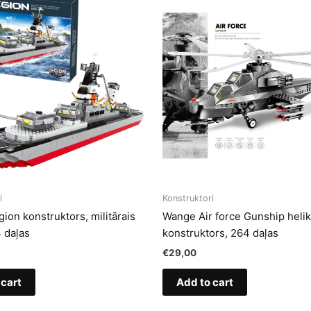
i
Konstruktori
ion konstruktors, militārais
Wange Air force Gunship heli
4 daļas
konstruktors, 264 daļas
€
29,00
 cart
Add to cart