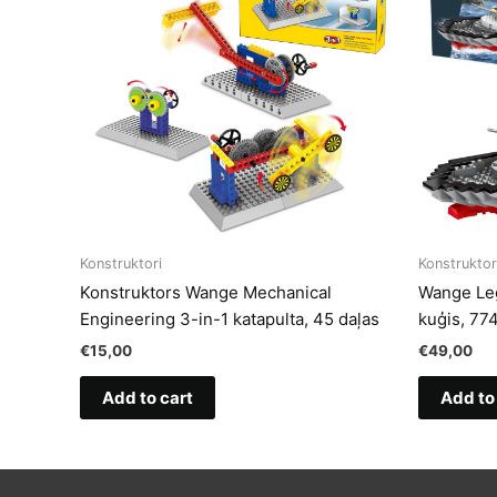
Konstruktori
Konstruktor
Konstruktors Wange Mechanical
Wange Leg
Engineering 3-in-1 katapulta, 45 daļas
kuģis, 77
€
15,00
€
49,00
Add to cart
Add to