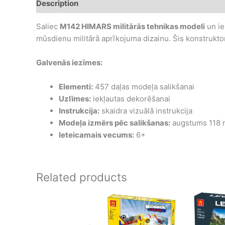
Description
Additional information
Saliec
M142 HIMARS militārās tehnikas modeli
un ie
mūsdienu militārā aprīkojuma dizainu. Šis konstruktor
Galvenās iezīmes:
Elementi:
457 daļas modeļa salikšanai
Uzlīmes:
iekļautas dekorēšanai
Instrukcija:
skaidra vizuālā instrukcija
Modeļa izmērs pēc salikšanas:
augstums 118 
Ieteicamais vecums:
6+
Related products