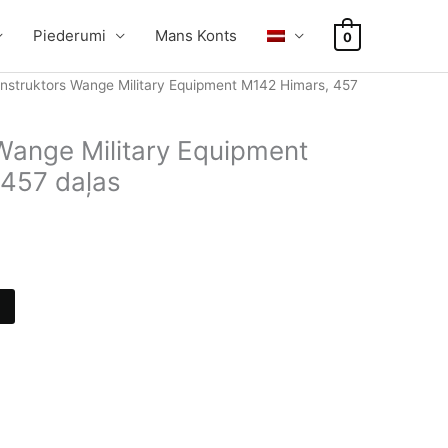
Piederumi
Mans Konts
0
nstruktors Wange Military Equipment M142 Himars, 457
Wange Military Equipment
457 daļas