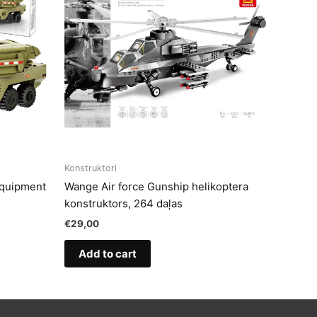
Konstruktori
Equipment
Wange Air force Gunship helikoptera
konstruktors, 264 daļas
€
29,00
Add to cart