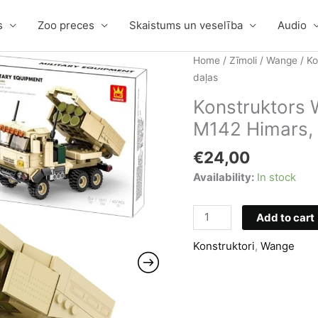
s
Zoo preces
Skaistums un veselība
Audio
Home
/
Zīmoli
/
Wange
/ Ko
daļas
Konstruktors 
M142 Himars, 
€
24,00
Availability:
In stock
Konstruktors
Add to cart
Wange
Konstruktori
,
Wange
Military
Equipment
M142
Himars,
457