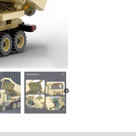
daļas
quantity