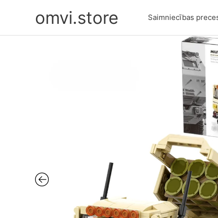
Skip
omvi.store
to
Saimniecības prece
content