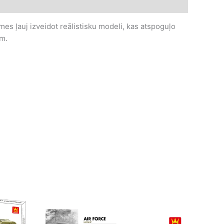
mes ļauj izveidot reālistisku modeli, kas atspoguļo
em.