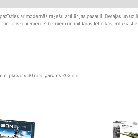
pazīsties ar modernās raķešu artilērijas pasauli. Detaļas un uzlī
s ir lieliski piemērots bērniem un militārās tehnikas entuziasti
mm, platums 86 mm, garums 202 mm