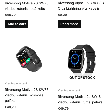
Riversong Alpha L5 3 m USB
Riversong Motive 7S SW73
C uz Lightning pīts kabelis
viedpulkstenis, rozā zelts
€
9,29
€
48,79
Read more
Add to cart
OUT OF STOCK
Viedie pulksteņi
Riversong Motive 7S SW73
Viedie pulksteņi
viedpulkstenis, kosmosa
Riversong Motive 2L SW18
pelēks
viedpulkstenis, tumši pelēks
€
48,79
€
49,79