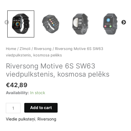
Home
/
Zīmoli
/
Riversong
/ Riversong Motive 6S SW63
viedpulkstenis, kosmosa pelēks
Riversong Motive 6S SW63
viedpulkstenis, kosmosa pelēks
€
42,89
Availability:
In stock
Riversong
Add to cart
Motive
6S
Viedie pulksteņi
,
Riversong
SW63