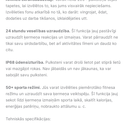
tapetes, lai izvēlētos to, kas jums visvairāk nepieciešams.
Izvēlieties fonu atkarībā no tā, ko darāt: vingrojat, ēdat,
dodaties uz darba tikšanos, izklaidējaties utt.
24 stundu veselības uzraudzība.
Šī funkcija ļauj pastāvīgi
uzraudzīt ķermeņa reakcijas un izmaiņas. Varat pārraudzīt ne
tikai savu sirdsdarbību, bet arī aktivitātes līmeni un daudz ko
citu.
IP68 ūdensizturība.
Pulksteni varat droši lietot pat stiprā lietū
vai mazgājot rokas. Nav jābaidās un nav jākaunas, ka var
sabojāt savu pulksteni.
50+ sporta režīmi.
Jūs varat izvēlēties piemērotāko fitnesa
režīmu un uzraudzīt sava ķermeņa veiktspēju. Šī funkcija ļauj
sekot līdzi ķermeņa izmaiņām sporta laikā, skaitīt kalorijas,
enerģijas patēriņu, nobraukto attālumu u. c.
Tehniskās specifikācijas: