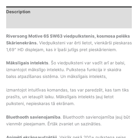
viedpulkstenis,
kosmosa
Description
pelēks
quantity
Additional information
Riversong Motive 6S SW63 viedpulkstenis, kosmosa pelēks
Skārienekrāns.
Viedpulksteni var ērti lietot, vienkārši pieskaras
1,69″ HD displejam, kas ir īpaši jutīgs pret pieskārieniem.
Mākslīgais intelekts
. Šo viedpulksteni var vadīt arī ar balsi,
izmantojot mākslīgo intelektu. Pulksteņa funkcija ir skaidra
balss atpazīšanas sistēma. Un mākslīgais intelekts,
izmantojot intuitīvas komandas, tas var paredzēt, kas tam tiks
prasīts, un ietaupīt laiku. Mākslīgais intelekts ļauj lietot
pulksteni, nepieskaras tā ekrānam.
Bluethooth savienojamība
. Bluethooth savienojamība ļauj būt
vienmēr pieejamam. Ērtāk zvaniet un sazināties.
Animēti ekrānsaudzētāji
. Vairāk nekā 200+ pulksteņa sejas