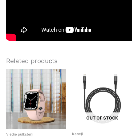
Related products
OUT OF STOCK
Kabeļi
Viedie pulksteņi