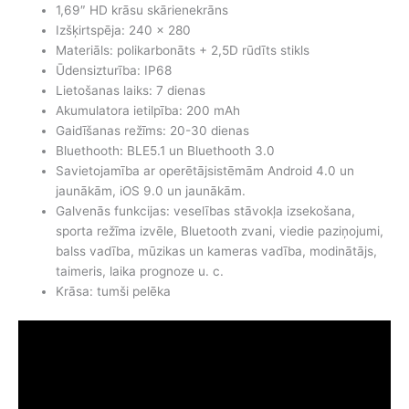
1,69″ HD krāsu skārienekrāns
Izšķirtspēja: 240 x 280
Materiāls: polikarbonāts + 2,5D rūdīts stikls
Ūdensizturība: IP68
Lietošanas laiks: 7 dienas
Akumulatora ietilpība: 200 mAh
Gaidīšanas režīms: 20-30 dienas
Bluethooth: BLE5.1 un Bluethooth 3.0
Savietojamība ar operētājsistēmām Android 4.0 un
jaunākām, iOS 9.0 un jaunākām.
Galvenās funkcijas: veselības stāvokļa izsekošana,
sporta režīma izvēle, Bluetooth zvani, viedie paziņojumi,
balss vadība, mūzikas un kameras vadība, modinātājs,
taimeris, laika prognoze u. c.
Krāsa: tumši pelēka