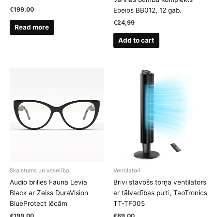
€
199,00
Epeios BB012, 12 gab.
€
24,99
Read more
Add to cart
Skaistums un veselība
Ventilatori
Audio brilles Fauna Levia
Brīvi stāvošs torņa ventilators
Black ar Zeiss DuraVision
ar tālvadības pulti, TaoTronics
BlueProtect lēcām
TT-TF005
€
199,00
€
89,00