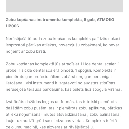
Additional information
Zobu kopšanas instrumentu komplekts, 5 gab, ATMOKO
HP006
Nerūsējošā tērauda zobu kopšanas komplekts palīdzēs nokasīt
iesprostoti pārtikas atliekas, novecojušu zobakmeni, ko nevar
noņemt ar zobu birsti.
Zobu kopšanas komplektā jūs atradīsiet 1 Hoe dental scaler, 1
probe, 1 sickla dental scaler,1 pinceti, 1 spoguli. Komplekts ir
piemērots gan profesionāliem zobārstiem, gan personīgai
lietošanai. Visi instrumenti ir izgatavoti no augstas stiprības
nerūsējošā tērauda pārklājuma, kas pulēts līdz spoguļa virsmai.
Izstrādāts dažādos leņķos un formās, tas ir lieliski piemērots
dažādām zobu pusēm, tas ir piemērots zobu aplikuma, pārtikas
atlieku noņemšanai, mutes atsvaidzināšanai, zobu balināšanai,
ļaujot uzraudzīt grūti sasniedzamas vietas. Komplekts ir ērtā
ceļojumu maciņā, kas aizveras ar rāvējslēdzēju.