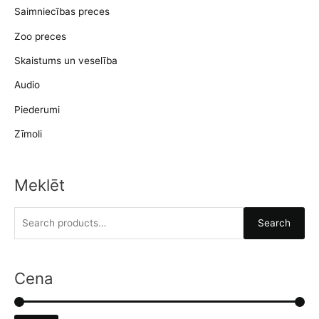
Saimniecības preces
Zoo preces
Skaistums un veselība
Audio
Piederumi
Zīmoli
Meklēt
S
Search
e
a
r
Cena
c
h