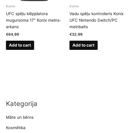
Konix
Konix
UFC spēļu klēpjdatora
Vadu spēļu kontrolieris Konix
mugursoma 17″ Konix melns-
UFC Nintendo Switch/PC
arkans
melnbalts
€
64,99
€
32,99
Add to cart
Add to cart
Kategorija
Māte un bērns
Kosmētika