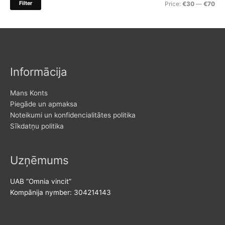
M
M
Filter
Price:
€30
—
€70
f
i
a
o
n
x
r
p
p
:
r
r
Informācija
i
i
c
c
Mans Konts
e
e
Piegāde un apmaksa
Noteikumi un konfidencialitātes politika
Sīkdatņu politika
Uzņēmums
UAB “Omnia vincit”
Kompānija nymber: 304214143