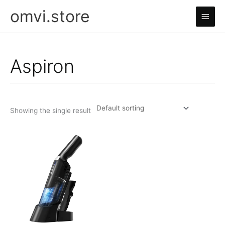
Skip
omvi.store
Main
to
content
Men
Aspiron
Showing the single result