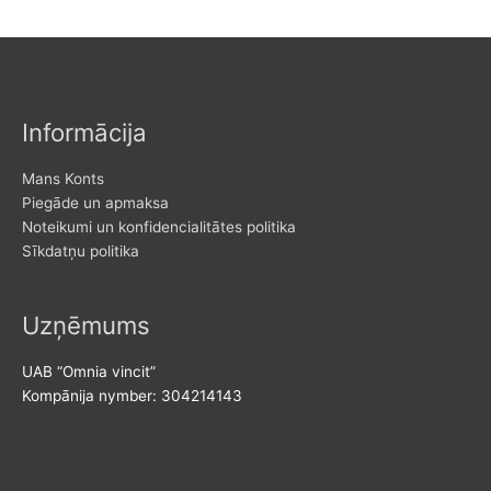
i
a
o
n
x
r
p
p
:
r
r
Informācija
i
i
c
c
Mans Konts
e
e
Piegāde un apmaksa
Noteikumi un konfidencialitātes politika
Sīkdatņu politika
Uzņēmums
UAB “Omnia vincit”
Kompānija nymber: 304214143