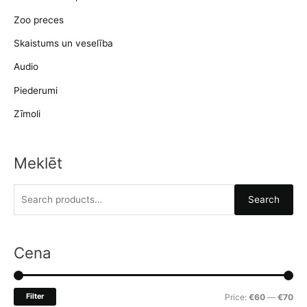
Zoo preces
Skaistums un veselība
Audio
Piederumi
Zīmoli
Meklēt
S
Search
e
a
r
Cena
c
h
M
M
Filter
Price:
€60
—
€70
f