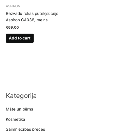
ASPIRON
Bezvadu rokas putekļsūcējs
Aspiron CA038, melns
€
69,00
Add to cart
Kategorija
Māte un bērns
Kosmētika
Saimniecības preces