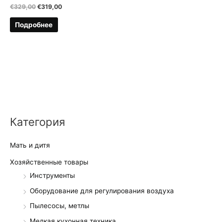
Первоначальная
Текущая
€
329,00
€
319,00
цена
цена:
составляла
€319,00.
Подробнее
€329,00.
Категория
Мать и дитя
Хозяйственные товары
Инструменты
Оборудование для регулирования воздуха
Пылесосы, метлы
Мелкая кухонная техника