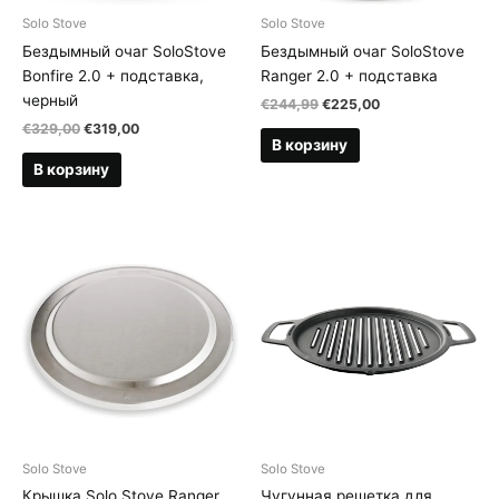
Solo Stove
Solo Stove
Бездымный очаг SoloStove
Бездымный очаг SoloStove
Bonfire 2.0 + подставка,
Ranger 2.0 + подставка
черный
Первоначальная
Текущая
€
244,99
€
225,00
цена
цена:
Первоначальная
Текущая
€
329,00
€
319,00
составляла
€225,00.
В корзину
цена
цена:
€244,99.
составляла
€319,00.
В корзину
€329,00.
Solo Stove
Solo Stove
Крышка Solo Stove Ranger
Чугунная решетка для