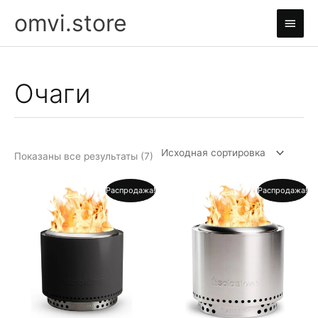
Перейти
omvi.store
Глав
к
содержимому
мен
Очаги
Показаны все результаты (7)
Распродажа!
Распродажа!