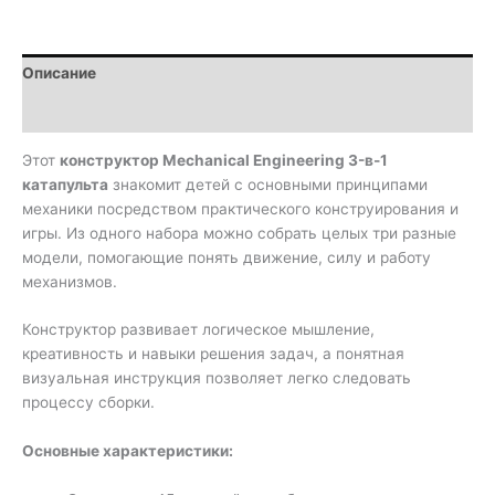
Wange
Mechanical
Engineering
Описание
3-
в-1
Детали
катапульта,
45
Этот
конструктор Mechanical Engineering 3-в-1
деталей
катапульта
знакомит детей с основными принципами
механики посредством практического конструирования и
игры. Из одного набора можно собрать целых три разные
модели, помогающие понять движение, силу и работу
механизмов.
Конструктор развивает логическое мышление,
креативность и навыки решения задач, а понятная
визуальная инструкция позволяет легко следовать
процессу сборки.
Основные характеристики: