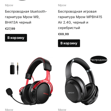
Mpow
Mpow
Беспроводная bluetooth-
Беспроводная игровая
гарнитура Mpow M9,
гарнитура Mpow MPBH415
BH413A черный
Air 2.4G, черный и
серебристый
€
27,99
€
69,99
В корзину
В корзину
Распродажа!
Mpow
Mpow