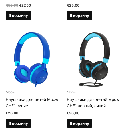
Первоначальная
Текущая
€
59,99
€
27,50
€
23,00
цена
цена:
составляла
€27,50.
В корзину
В корзину
€59,99.
Mpow
Mpow
Наушники для детей Mpow
Наушники для детей Mpow
CHE1 синие
CHE1 черный, синий
€
23,00
€
23,00
В корзину
В корзину