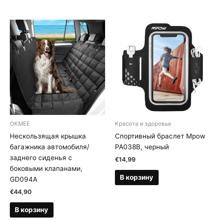
OKMEE
Kрасота и здоровье
Нескользящая крышка
Спортивный браслет Mpow
багажника автомобиля/
PA038B, черный
заднего сиденья с
€
14,99
боковыми клапанами,
В корзину
GD094A
€
44,90
В корзину