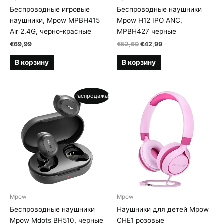
Беспроводные игровые
Беспроводные наушники
наушники, Mpow MPBH415
Mpow H12 IPO ANC,
Air 2.4G, черно-красные
MPBH427 черные
Первоначальная
Текущая
€
69,99
€
52,60
€
42,99
цена
цена:
составляла
€42,99.
В корзину
В корзину
€52,60.
Распродажа!
Mpow
Mpow
Беспроводные наушники
Наушники для детей Mpow
Mpow Mdots BH510, черные
CHE1 розовые