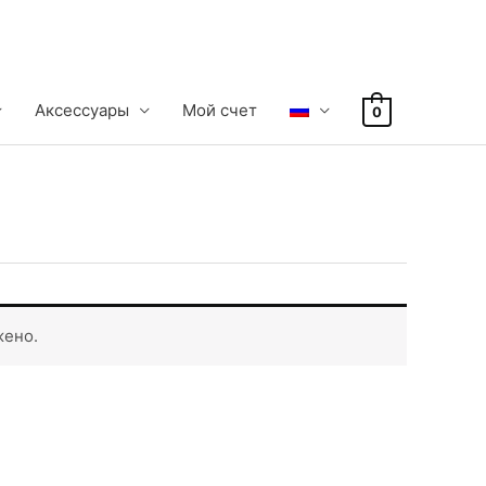
Аксессуары
Mой счет
0
жено.