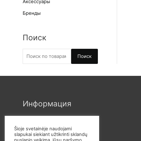
Аксессуары
Бренды
Поиск
И
Поиск
с
к
а
т
ь
Информация
:
Šioje svetainėje naudojami
slapukai siekiant užtikrinti sklandų
puslapio veikimą, jūsų naršymo