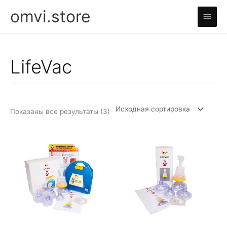
Перейти
omvi.store
Глав
к
содержимому
мен
LifeVac
Показаны все результаты (3)