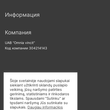
и
с
м
и
Информация
а
м
л
а
ь
л
Компания
н
ь
UAB “Omnia vincit”
а
н
Код компании 304214143
я
а
ц
я
е
ц
н
е
Свяжитесь с нами
а
н
Šioje svetainėje naudojami slapukai
а
siekiant užtikrinti sklandų puslapio
Эл. почта: info@omvi.lt
veikimą, jūsų naršymo patirties
Телефон: +37062033145
gerinimą, statistiniams ir rinkodaros
tikslams. Spausdami "Sutinku" ar
tęsdami naršymą Jūs sutinkate su
slapukais.
Daugiau informacijos