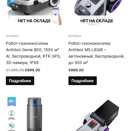
НЕТ НА СКЛАДЕ
НЕТ НА СКЛАДЕ
Anthbot
Anthbot
Робот-газонокосилка
Робот-газонокосилка
Anthbot Genie 800, 1500 м²
Anthbot M5 LiDAR –
AI, беспроводной, RTK GPS,
автономный, беспроводной,
3D-камера, IPX6
до 500 м²
Первоначальная
Текущая
€
1.099,00
€
999,00
€
869,00
цена
цена:
составляла
€999,00.
Подробнее
Подробнее
€1.099,00.