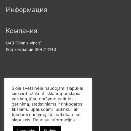
м
и
Информация
а
м
л
а
ь
л
Компания
н
ь
UAB “Omnia vincit”
а
н
Код компании 304214143
я
а
ц
я
е
ц
н
е
Свяжитесь с нами
а
н
Šioje svetainėje naudojami slapukai
а
siekiant užtikrinti sklandų puslapio
Эл. почта: info@omvi.lt
veikimą, jūsų naršymo patirties
Телефон: +37062033145
gerinimą, statistiniams ir rinkodaros
tikslams. Spausdami "Sutinku" ar
tęsdami naršymą Jūs sutinkate su
slapukais.
Daugiau informacijos
Nesutinku
Sutinku