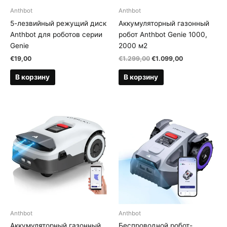
Anthbot
Anthbot
5-лезвийный режущий диск
Аккумуляторный газонный
Anthbot для роботов серии
робот Anthbot Genie 1000,
Genie
2000 м2
Первоначальная
Текущая
€
19,00
€
1.299,00
€
1.099,00
цена
цена:
составляла
€1.099,00.
В корзину
В корзину
€1.299,00.
Anthbot
Anthbot
Аккумуляторный газонный
Беспроводной робот-