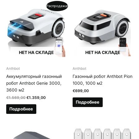
Распродажа!
НЕТ НА СКЛАДЕ
НЕТ НА СКЛАДЕ
Anthbot
Anthbot
Аккумуляторный газонный
Газонный робот Anthbot Pion
робот Anthbot Genie 3000,
1000, 1000 м2
3600 м2
€
699,00
Первоначальная
Текущая
€
1.569,00
€
1.359,00
Подробнее
цена
цена:
составляла
€1.359,00.
Подробнее
€1.569,00.