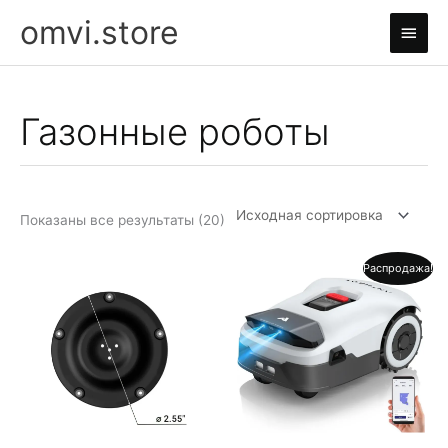
Перейти
omvi.store
Глав
к
содержимому
мен
Газонные роботы
Показаны все результаты (20)
Распродажа!