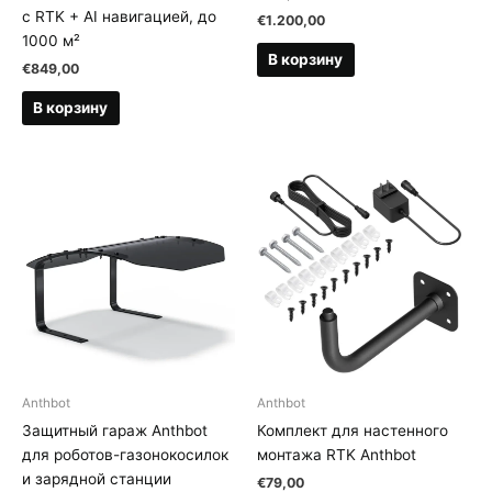
с RTK + AI навигацией, до
€
1.200,00
1000 м²
В корзину
€
849,00
В корзину
Anthbot
Anthbot
Защитный гараж Anthbot
Комплект для настенного
для роботов-газонокосилок
монтажа RTK Anthbot
и зарядной станции
€
79,00