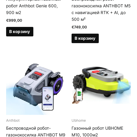
робот Anthbot Genie 600,
газонокосилка ANTHBOT M5
900 м2
с навигацией RTK + AI, до
500 м²
€
999,00
€
749,00
В корзину
В корзину
Anthbot
Ubhome
Беспроводной робот-
Газонный робот UBHOME
газонокосилка ANTHBOT M9
M10, 1000м2