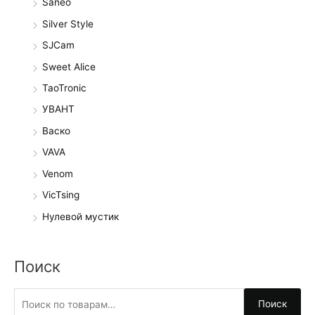
Saneo
Silver Style
SJCam
Sweet Alice
TaoTronic
УВАНТ
Васко
VAVA
Venom
VicTsing
Нулевой мустик
Поиск
И
Поиск