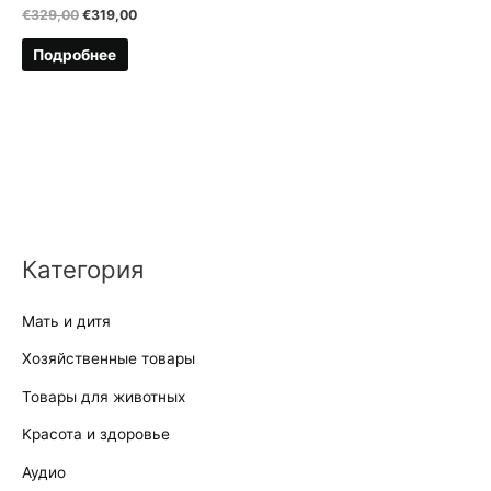
Первоначальная
Текущая
€
329,00
€
319,00
цена
цена:
составляла
€319,00.
Подробнее
€329,00.
Категория
Мать и дитя
Хозяйственные товары
Товары для животных
Kрасота и здоровье
Аудио