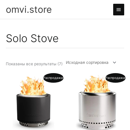
Перейти
omvi.store
Глав
к
содержимому
мен
Solo Stove
Показаны все результаты (7)
Распродажа!
Распродажа!