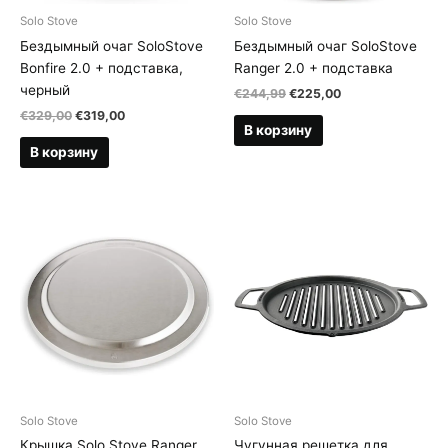
Solo Stove
Solo Stove
Бездымный очаг SoloStove
Бездымный очаг SoloStove
Bonfire 2.0 + подставка,
Ranger 2.0 + подставка
черный
Первоначальная
Текущая
€
244,99
€
225,00
цена
цена:
Первоначальная
Текущая
€
329,00
€
319,00
составляла
€225,00.
В корзину
цена
цена:
€244,99.
составляла
€319,00.
В корзину
€329,00.
Solo Stove
Solo Stove
Крышка Solo Stove Ranger
Чугунная решетка для