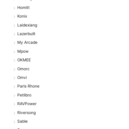
Homitt
Konix
Laidexiang
Lazerbuilt
My Arcade
Mpow
OKMEE
Omorc
Omvi
Paris Rhone
Petlibro
RAVPower
Riversong
Sable