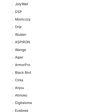
JolyWell
DSP
Momcozy
Drip
Wuben
ASPIRON
Wange
Aiper
ArmorPro
Black Bird
Cirka
Anjou
Atmoko
Digitalome
Eyebree