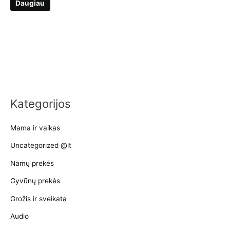
was:
is:
Daugiau
€329,00.
€319,00.
Kategorijos
Mama ir vaikas
Uncategorized @lt
Namų prekės
Gyvūnų prekės
Grožis ir sveikata
Audio