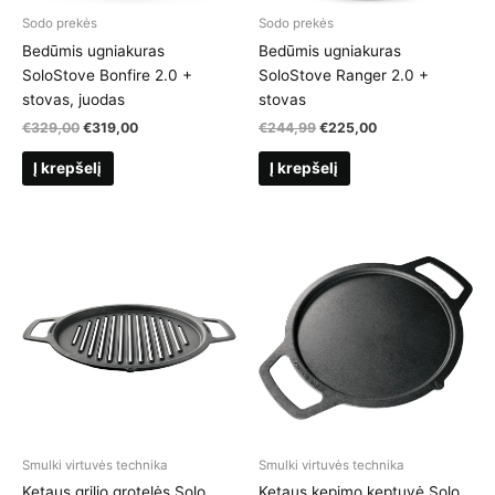
Sodo prekės
Sodo prekės
Bedūmis ugniakuras
Bedūmis ugniakuras
SoloStove Bonfire 2.0 +
SoloStove Ranger 2.0 +
stovas, juodas
stovas
Original
Current
Original
Current
€
329,00
€
319,00
€
244,99
€
225,00
price
price
price
price
was:
is:
was:
is:
Į krepšelį
Į krepšelį
€329,00.
€319,00.
€244,99.
€225,00.
Smulki virtuvės technika
Smulki virtuvės technika
Ketaus grilio grotelės Solo
Ketaus kepimo keptuvė Solo