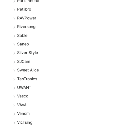
Paris Rhone
Petlibro
RAVPower
Riversong
Sable
Saneo
Silver Style
SJCam
Sweet Alice
TaoTronics
UWANT
Vasco
VAVA
Venom
VicTsing