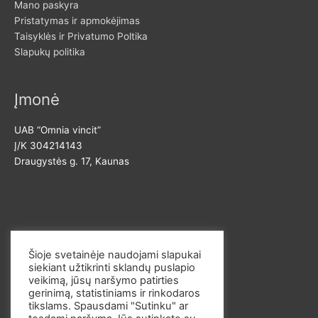
Mano paskyra
a
n
Pristatymas ir apmokėjimas
Taisyklės ir Privatumo Poltika
a
Slapukų politika
Įmonė
UAB “Omnia vincit”
Į/K 304214143
Draugystės g. 17, Kaunas
Susisiekite
Šioje svetainėje naudojami slapukai
siekiant užtikrinti sklandų puslapio
El. p. info@omvi.lt
veikimą, jūsų naršymo patirties
Tel. 862033145
gerinimą, statistiniams ir rinkodaros
tikslams. Spausdami "Sutinku" ar