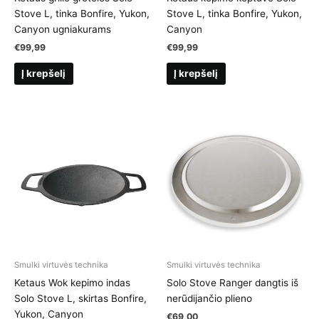
Stove L, tinka Bonfire, Yukon,
Stove L, tinka Bonfire, Yukon,
Canyon ugniakurams
Canyon
€
99,99
€
99,99
Į krepšelį
Į krepšelį
Smulki virtuvės technika
Smulki virtuvės technika
Ketaus Wok kepimo indas
Solo Stove Ranger dangtis iš
Solo Stove L, skirtas Bonfire,
nerūdijančio plieno
Yukon, Canyon
€
69,00