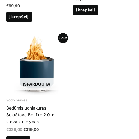
€
99,99
Į krepšelį
Į krepšelį
Sale!
IŠPARDUOTA
Sodo prekės
Bedūmis ugniakuras
SoloStove Bonfire 2.0 +
stovas, mėlynas
Original
Current
€
329,00
€
319,00
price
price