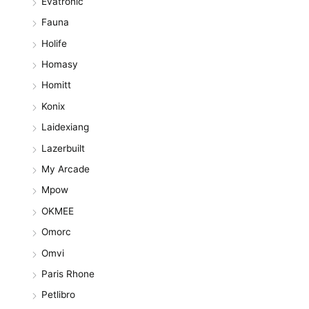
Evatronic
Fauna
Holife
Homasy
Homitt
Konix
Laidexiang
Lazerbuilt
My Arcade
Mpow
OKMEE
Omorc
Omvi
Paris Rhone
Petlibro