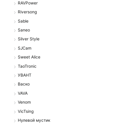
RAVPower
Riversong
Sable
Saneo
Silver Style
SJCam
Sweet Alice
TaoTronic
УВАНТ
Васко
VAVA
Venom
VicTsing
Нулевой мустик