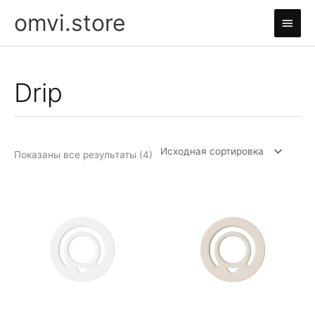
Перейти
omvi.store
Глав
к
содержимому
мен
Drip
Показаны все результаты (4)