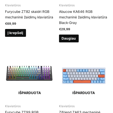
Klaviatūros
Klaviatūros
Furycube ZT82 skaidri RGB
Abucow KA646 RGB
mechaninė žaidimų klaviatūra
mechaninė žaidimų klaviatūra
Black-Gray
€
69,99
€
29,99
Į krepšelį
Daugiau
IŠPARDUOTA
IŠPARDUOTA
Klaviatūros
Klaviatūros
Furycube ZT99 RGB
Zifriend ZA63 mechaninė