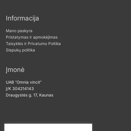
k
s
a
k
Informacija
i
a
n
i
Mano paskyra
a
n
Pristatymas ir apmokėjimas
Taisyklės ir Privatumo Poltika
a
Slapukų politika
Įmonė
UAB “Omnia vincit”
Į/K 304214143
Draugystės g. 17, Kaunas
Susisiekite