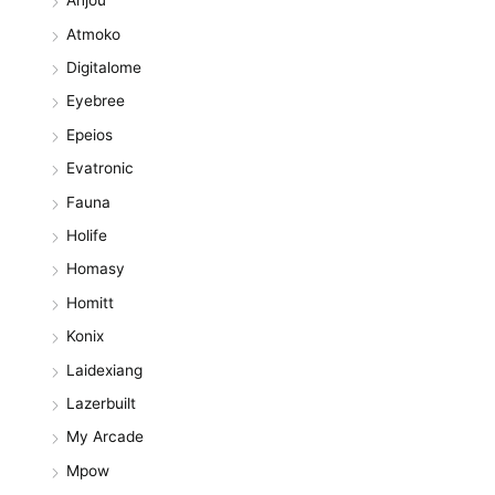
Anjou
Atmoko
Digitalome
Eyebree
Epeios
Evatronic
Fauna
Holife
Homasy
Homitt
Konix
Laidexiang
Lazerbuilt
My Arcade
Mpow