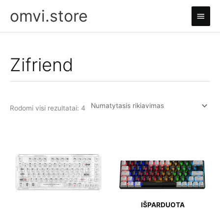
Pereiti
omvi.store
Pagri
prie
turinio
meni
Zifriend
Rodomi visi rezultatai: 4
IŠPARDUOTA