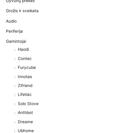
Gyvūnų prekės
Grožis ir sveikata
Audio
Periferija
Gamintojai
Haodi
Contec
Furycube
Innotas
Zifriend
LifeVac
Solo Stove
Anthbot
Dreame
Ubhome