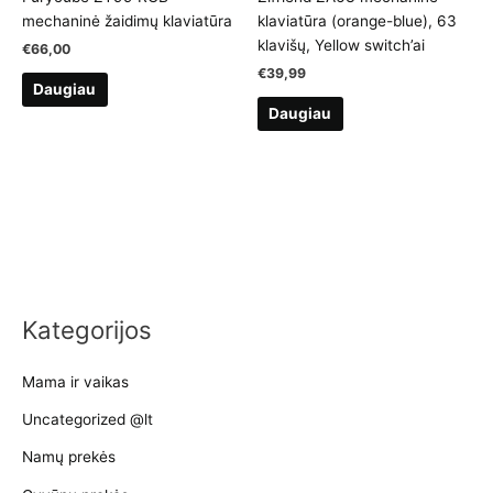
mechaninė žaidimų klaviatūra
klaviatūra (orange-blue), 63
klavišų, Yellow switch’ai
€
66,00
€
39,99
Daugiau
Daugiau
Kategorijos
Mama ir vaikas
Uncategorized @lt
Namų prekės