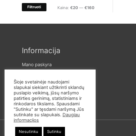
t
Filtruoti
M
M
Kaina:
€20
—
€160
i
i
a
:
n
k
k
s
a
k
Informacija
i
a
n
i
Mano paskyra
Pristatymas ir apmokėjimas
a
n
Taisyklės ir Privatumo Poltika
Šioje svetainėje naudojami
a
Slapukų politika
slapukai siekiant užtikrinti sklandų
puslapio veikimą, jūsų naršymo
patirties gerinimą, statistiniams ir
rinkodaros tikslams. Spausdami
"Sutinku" ar tęsdami naršymą Jūs
sutinkate su slapukais.
Daugiau
informacijos
Nesutinku
Sutinku