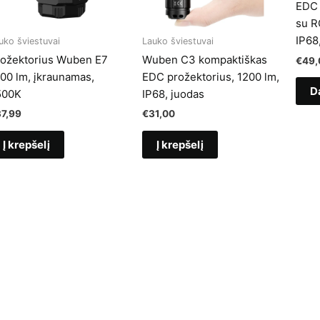
EDC 
su R
IP68
uko šviestuvai
Lauko šviestuvai
ožektorius Wuben E7
Wuben C3 kompaktiškas
€
49,
00 lm, įkraunamas,
EDC prožektorius, 1200 lm,
D
500K
IP68, juodas
37,99
€
31,00
Į krepšelį
Į krepšelį