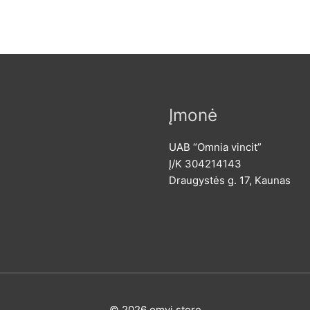
Įmonė
UAB “Omnia vincit”
Į/K 304214143
Draugystės g. 17, Kaunas
© 2026
omvi.store