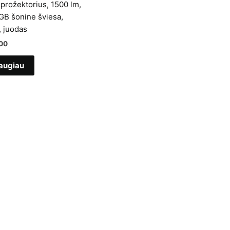
prožektorius, 1500 lm,
GB šonine šviesa,
, juodas
00
augiau