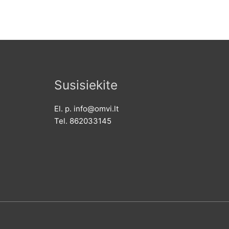
Susisiekite
El. p. info@omvi.lt
Tel. 862033145