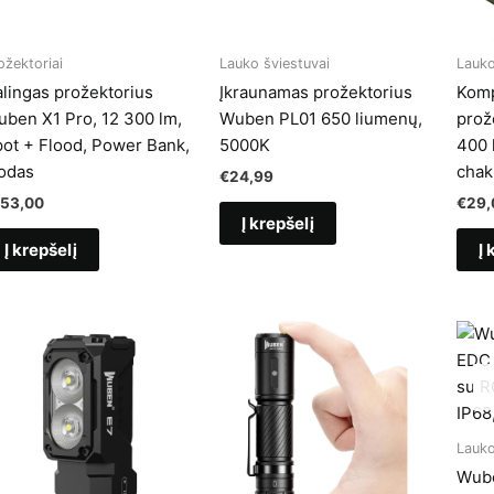
ožektoriai
Lauko šviestuvai
Lauko
lingas prožektorius
Įkraunamas prožektorius
Komp
ben X1 Pro, 12 300 lm,
Wuben PL01 650 liumenų,
prož
ot + Flood, Power Bank,
5000K
400 
odas
chak
€
24,99
153,00
€
29,
Į krepšelį
Į krepšelį
Į 
Lauko
Wube