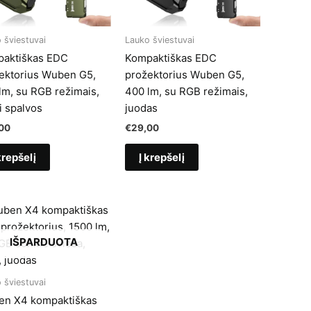
 šviestuvai
Lauko šviestuvai
aktiškas EDC
Kompaktiškas EDC
ektorius Wuben G5,
prožektorius Wuben G5,
lm, su RGB režimais,
400 lm, su RGB režimais,
i spalvos
juodas
00
€
29,00
krepšelį
Į krepšelį
IŠPARDUOTA
 šviestuvai
n X4 kompaktiškas