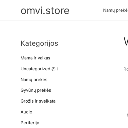
Pereiti
omvi.store
prie
Namų prekė
turinio
Kategorijos
Mama ir vaikas
Uncategorized @lt
Ro
Namų prekės
Gyvūnų prekės
Grožis ir sveikata
Audio
Periferija