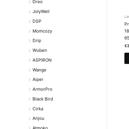
Dreo
JolyWell
La
DSP
Pr
Momcozy
18
6
Drip
€
Wuben
ASPIRON
Wange
Aiper
ArmorPro
Black Bird
Cirka
Anjou
Atmoko