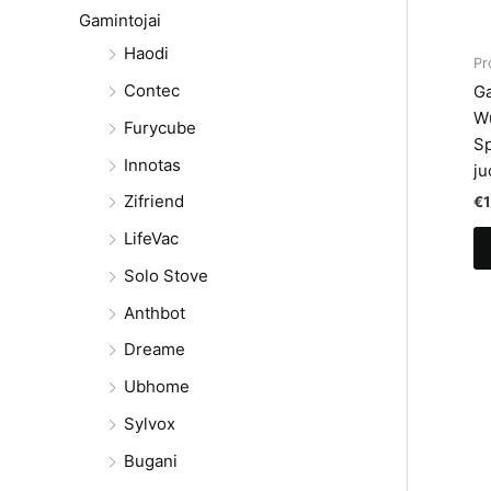
Gamintojai
Haodi
Pr
Contec
Ga
Wu
Furycube
Sp
Innotas
ju
Zifriend
€
LifeVac
Solo Stove
Anthbot
Dreame
Ubhome
Sylvox
Bugani