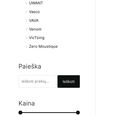
UWANT
Vasco
VAVA
Venom
VicTsing
Zero Moustique
Paieška
I
Ieškoti
e
š
Kaina
k
o