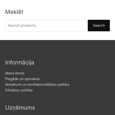
Meklēt
S
Search
e
a
r
c
h
Informācija
f
o
Mans Konts
r
Piegāde un apmaksa
Noteikumi un konfidencialitātes politika
:
Sīkdatņu politika
Uzņēmums