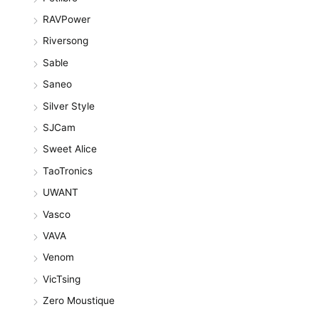
RAVPower
Riversong
Sable
Saneo
Silver Style
SJCam
Sweet Alice
TaoTronics
UWANT
Vasco
VAVA
Venom
VicTsing
Zero Moustique