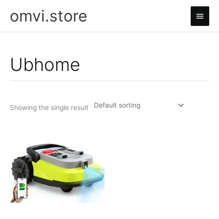
Skip
omvi.store
Main
to
content
Men
Ubhome
Showing the single result