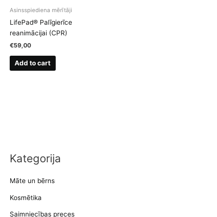
Asinsspiediena mērītāji
LifePad® Palīgierīce
reanimācijai (CPR)
€
59,00
Add to cart
Kategorija
Māte un bērns
Kosmētika
Saimniecības preces