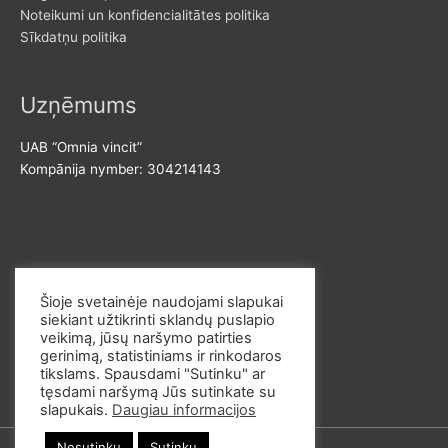
Noteikumi un konfidencialitātes politika
Sīkdatņu politika
Uzņēmums
UAB “Omnia vincit”
Kompānija nymber: 304214143
Sazinies ar mums
Šioje svetainėje naudojami slapukai
siekiant užtikrinti sklandų puslapio
E-pasts: info@omvi.lt
veikimą, jūsų naršymo patirties
Telefona numurs: +37062033145
gerinimą, statistiniams ir rinkodaros
tikslams. Spausdami "Sutinku" ar
tęsdami naršymą Jūs sutinkate su
slapukais.
Daugiau informacijos
Nesutinku
Sutinku