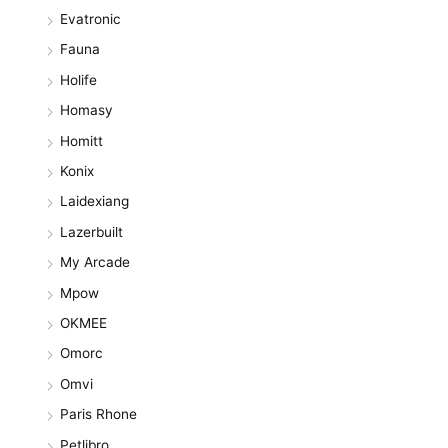
Evatronic
Fauna
Holife
Homasy
Homitt
Konix
Laidexiang
Lazerbuilt
My Arcade
Mpow
OKMEE
Omorc
Omvi
Paris Rhone
Petlibro