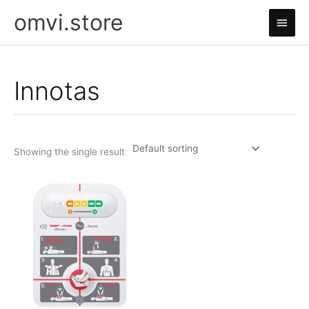
Skip
omvi.store
Main
to
content
Men
Innotas
Showing the single result