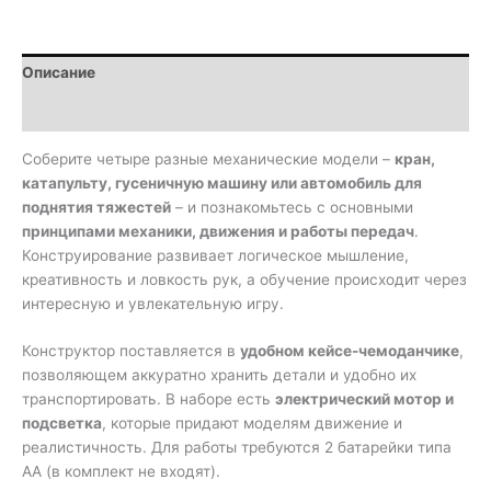
Wange
Power
Machinery
Описание
4-
в-1,
Детали
набор
из
Соберите четыре разные механические модели –
кран,
173
катапульту, гусеничную машину или автомобиль для
деталей
поднятия тяжестей
– и познакомьтесь с основными
с
принципами механики, движения и работы передач
.
мотором
Конструирование развивает логическое мышление,
креативность и ловкость рук, а обучение происходит через
интересную и увлекательную игру.
Конструктор поставляется в
удобном кейсе-чемоданчике
,
позволяющем аккуратно хранить детали и удобно их
транспортировать. В наборе есть
электрический мотор и
подсветка
, которые придают моделям движение и
реалистичность. Для работы требуются 2 батарейки типа
АА (в комплект не входят).