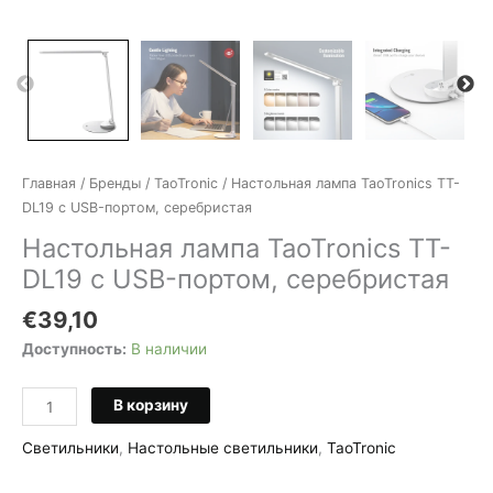
Главная
/
Бренды
/
TaoTronic
/ Настольная лампа TaoTronics TT-
DL19 с USB-портом, серебристая
Настольная лампа TaoTronics TT-
DL19 с USB-портом, серебристая
€
39,10
Доступность:
В наличии
Количество
В корзину
товара
Настольная
Светильники
,
Настольные светильники
,
TaoTronic
лампа