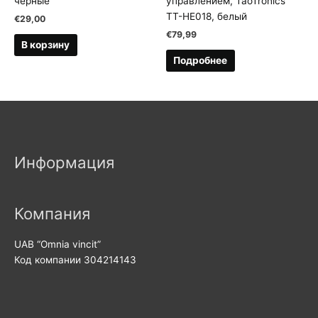
черные
управлением, TaoTronics
TT-HE018, белый
€
29,00
€
79,99
В корзину
Подробнее
Информация
Компания
UAB “Omnia vincit”
Код компании 304214143