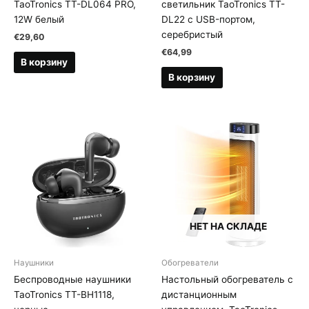
TaoTronics TT-DL064 PRO,
светильник TaoTronics TT-
12W белый
DL22 с USB-портом,
серебристый
€
29,60
€
64,99
В корзину
В корзину
НЕТ НА СКЛАДЕ
Наушники
Обогреватели
Беспроводные наушники
Настольный обогреватель с
TaoTronics TT-BH1118,
дистанционным