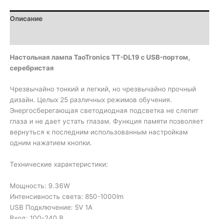
TaoTronics
TT-
Описание
DL19
с
Детали
USB-
портом,
Настольная лампа TaoTronics TT-DL19 с USB-портом,
серебристая
серебристая
Чрезвычайно тонкий и легкий, но чрезвычайно прочный
дизайн. Целых 25 различных режимов обучения.
Энергосберегающая светодиодная подсветка не слепит
глаза и не дает устать глазам. Функция памяти позволяет
вернуться к последним использованным настройкам
одним нажатием кнопки.
Технические характеристики:
Мощность: 9.36W
Интенсивность света: 850-1000lm
USB Подключение: 5V 1A
Вход: 100-240 В