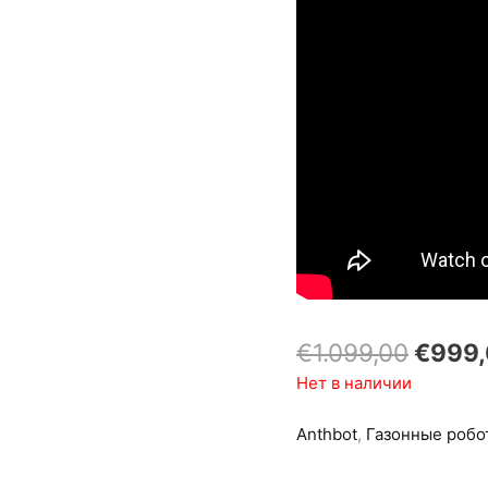
Перво
€
1.099,00
€
999
цена
Нет в наличии
соста
€1.09
Anthbot
,
Газонные робо