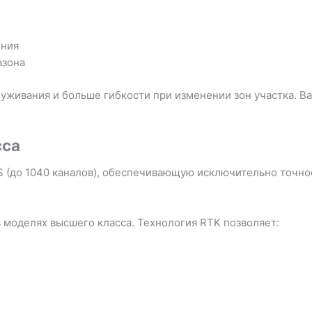
ения
азона
живания и больше гибкости при изменении зон участка. Ваш
сса
S (до 1040 каналов), обеспечивающую исключительно точно
в моделях высшего класса. Технология RTK позволяет: