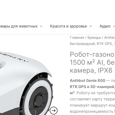
овары для животных
Kрасота и здоровье
Аудио
Главная
/
Бренды
/
Anthb
беспроводной, RTK GPS, 
Робот-газоно
1500 м² AI, 
камера, IPX6
Anthbot Genie 800
— пе
RTK GPS и 3D-камерой
м²
. Роботу не требует
составляет карту терри
планирует маршрут кош
водонепроницаемость I