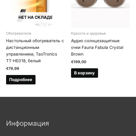
НЕТ НА СКЛАДЕ
Обогреватели
Kрасота и здоровье
Настольный обогреватель с
Аудио солнцезащитные
дистанционным
очки Fauna Fabula Crystal
управлением, TaoTronics
Brown
TT-HE018, белый
€
199,00
€
79,99
В корзину
Подробнее
Информация