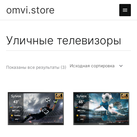
Перейти
omvi.store
Глав
к
содержимому
мен
Уличные телевизоры
Показаны все результаты (3)