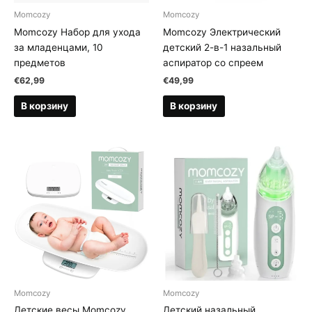
Momcozy
Momcozy
Momcozy Набор для ухода
Momcozy Электрический
за младенцами, 10
детский 2-в-1 назальный
предметов
аспиратор со спреем
€
62,99
€
49,99
В корзину
В корзину
Momcozy
Momcozy
Детские весы Momcozy
Детский назальный