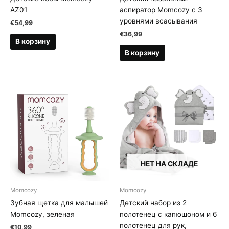
AZ01
аспиратор Momcozy с 3
уровнями всасывания
€
54,99
€
36,99
В корзину
В корзину
НЕТ НА СКЛАДЕ
Momcozy
Momcozy
Зубная щетка для малышей
Детский набор из 2
Momcozy, зеленая
полотенец с капюшоном и 6
полотенец для рук,
€
10,99