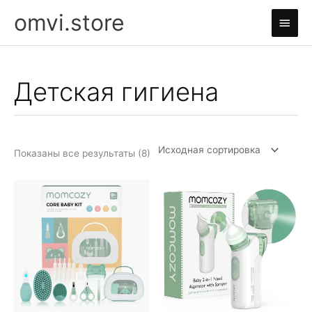
Перейти
omvi.store
Глав
к
содержимому
мен
Детская гигиена
Показаны все результаты (8)