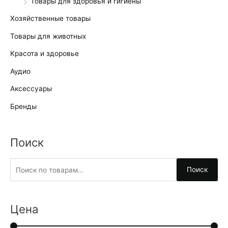
Товары для здоровья и гигиены
Хозяйственные товары
Товары для животных
Kрасота и здоровье
Аудио
Аксессуары
Бренды
Поиск
И
Поиск
с
к
а
Цена
т