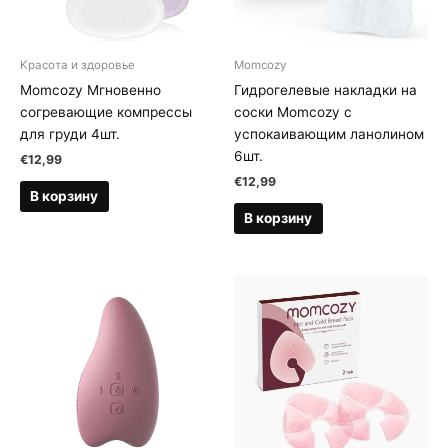
Kрасота и здоровье
Momcozy
Momcozy Мгновенно
Гидрогелевые накладки на
согревающие компрессы
соски Momcozy с
для груди 4шт.
успокаивающим ланолином
6шт.
€
12,99
€
12,99
В корзину
В корзину