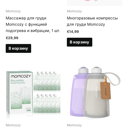
Momcozy
Momcozy
Массажер для груди
Многоразовые компрессы
Momcozy с функцией
для груди Momcozy
подогрева и вибрации, 1 шт.
€
14,99
€
29,99
В корзину
В корзину
Momcozy
Momcozy