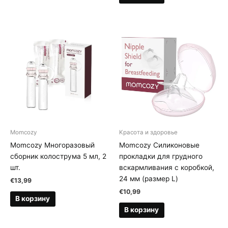
Momcozy
Kрасота и здоровье
Momcozy Многоразовый
Momcozy Силиконовые
сборник колострума 5 мл, 2
прокладки для грудного
шт.
вскармливания с коробкой,
24 мм (размер L)
€
13,99
€
10,99
В корзину
В корзину