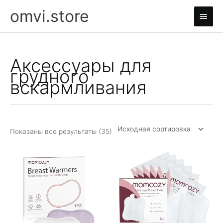
Перейти
omvi.store
Глав
к
содержимому
мен
Аксессуары для
грудного
вскармливания
Показаны все результаты (35)