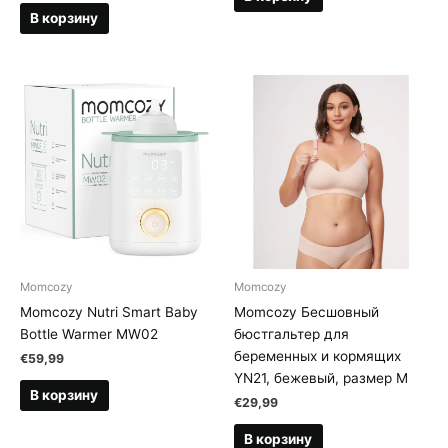
В корзину
Momcozy
Momcozy
Momcozy Nutri Smart Baby
Momcozy Бесшовный
Bottle Warmer MW02
бюстгальтер для
беременных и кормящих
€
59,99
YN21, бежевый, размер M
В корзину
€
29,99
В корзину