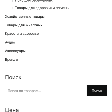
Пояс для беременных
Товары для здоровья и гигиены
Хозяйственные товары
Товары для животных
Kрасота и здоровье
Аудио
Аксессуары
Бренды
Поиск
И
Поиск
с
к
а
Цена