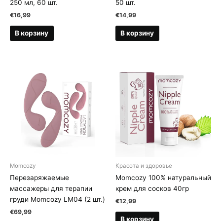
250 мл, 60 шт.
50 шт.
€
16,99
€
14,99
В корзину
В корзину
Momcozy
Kрасота и здоровье
Перезаряжаемые
Momcozy 100% натуральный
массажеры для терапии
крем для сосков 40гр
груди Momcozy LM04 (2 шт.)
€
12,99
€
69,99
В корзину