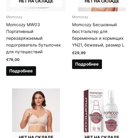
НЕТ НА СКЛАДЕ
НЕТ НА СКЛАДЕ
Momcozy
Momcozy
Momcozy MW03
Momcozy Бесшовный
Портативный
бюстгальтер для
перезаряжаемый
беременных и кормящих
подогреватель бутылочек
YN21, бежевый, размер L
для путешествий
€
29,99
€
79,00
Подробнее
Подробнее
НЕТ НА СКЛАДЕ
НЕТ НА СКЛАДЕ