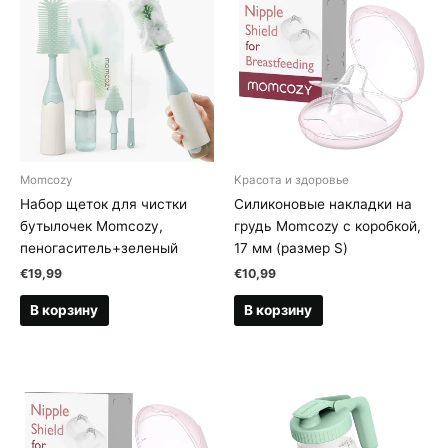
Momcozy
Kрасота и здоровье
Набор щеток для чистки
Силиконовые накладки на
бутылочек Momcozy,
грудь Momcozy с коробкой,
пеногаситель+зеленый
17 мм (размер S)
€
19,99
€
10,99
В корзину
В корзину