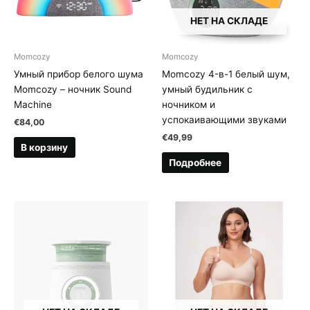
НЕТ НА СКЛАДЕ
Momcozy
Momcozy
Умный прибор белого шума
Momcozy 4-в-1 белый шум,
Momcozy – ночник Sound
умный будильник с
Machine
ночником и
успокаивающими звуками
€
84,00
€
49,99
В корзину
Подробнее