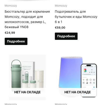
Momcozy
Momcozy
Бюстгальтер для кормления
Подогреватель для
Momcozy, подходит для
бутылочек и еды Momcozy
молокоотсосов, размер L,
6 в 1
бежевый YN08
€
59,00
€
24,99
Подробнее
Подробнее
НЕТ НА СКЛАДЕ
НЕТ НА СКЛАДЕ
Momcozy
Momcozy