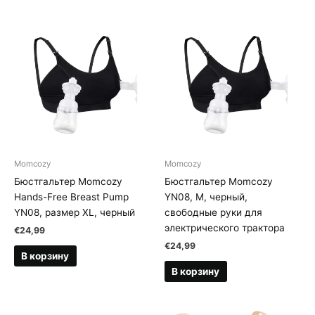
Momcozy
Momcozy
Бюстгальтер Momcozy
Бюстгальтер Momcozy
Hands-Free Breast Pump
YN08, M, черный,
YN08, размер XL, черный
свободные руки для
электрического трактора
€
24,99
€
24,99
В корзину
В корзину