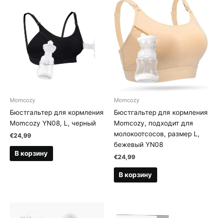
Momcozy
Momcozy
Бюстгальтер для кормления
Бюстгальтер для кормления
Momcozy YN08, L, черный
Momcozy, подходит для
молокоотсосов, размер L,
€
24,99
бежевый YN08
В корзину
€
24,99
В корзину