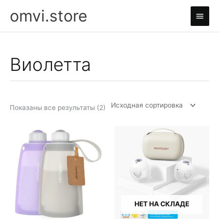
Перейти
omvi.store
Глав
к
содержимому
мен
Виолетта
Показаны все результаты (2)
НЕТ НА СКЛАДЕ