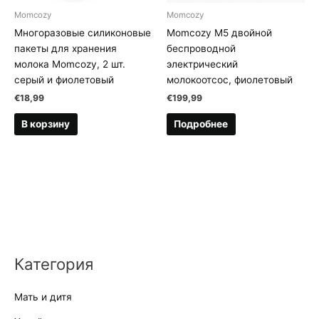
Momcozy
Momcozy
Многоразовые силиконовые
Momcozy M5 двойной
пакеты для хранения
беспроводной
молока Momcozy, 2 шт.
электрический
серый и фиолетовый
молокоотсос, фиолетовый
€
18,99
€
199,99
В корзину
Подробнее
Категория
Мать и дитя