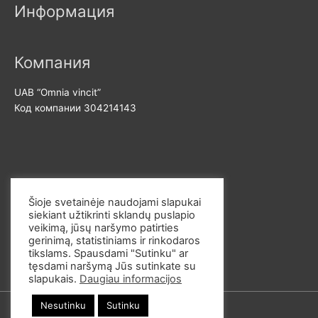
Информация
а
м
л
а
ь
л
Компания
н
ь
UAB “Omnia vincit”
а
н
Код компании 304214143
я
а
ц
я
е
ц
н
е
Свяжитесь с нами
а
н
Šioje svetainėje naudojami slapukai
а
siekiant užtikrinti sklandų puslapio
Эл. почта: info@omvi.lt
veikimą, jūsų naršymo patirties
Телефон: +37062033145
gerinimą, statistiniams ir rinkodaros
tikslams. Spausdami "Sutinku" ar
tęsdami naršymą Jūs sutinkate su
slapukais.
Daugiau informacijos
Nesutinku
Sutinku