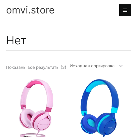
Перейти
omvi.store
Глав
к
содержимому
мен
Нет
Показаны все результаты (3)