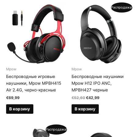
Распродажа!
Mpow
Mpow
Беспроводные игровые
Беспроводные наушники
наушники, Mpow MPBH415
Mpow H12 IPO ANC,
Air 2.4G, черно-красные
MPBH427 черные
Первоначальная
Текущая
€
69,99
€
52,60
€
42,99
цена
цена:
составляла
€42,99.
В корзину
В корзину
€52,60.
Распродажа!