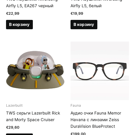
Airfly L5, EA267 черный
Airfly L5, белый
€
22,99
€
19,99
В корзину
В корзину
Lazerbuilt
Fauna
TWS серьги Lazerbuilt Rick
Аудио очки Fauna Memor
and Morty Space Cruiser
Havana с линзами Zeiss
DuraVision BlueProtect
€
29,60
€
199,00