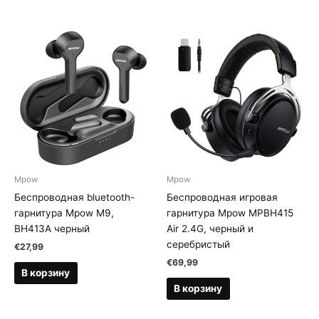
Mpow
Mpow
Беспроводная bluetooth-
Беспроводная игровая
гарнитура Mpow M9,
гарнитура Mpow MPBH415
BH413A черный
Air 2.4G, черный и
серебристый
€
27,99
€
69,99
В корзину
В корзину