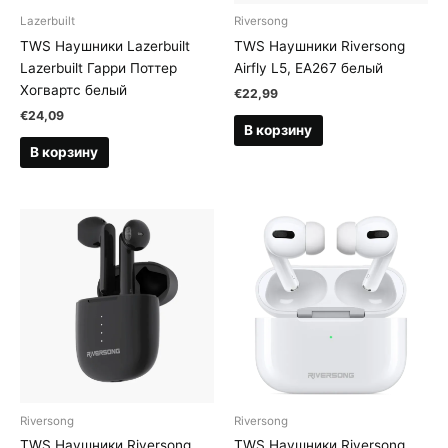
Lazerbuilt
Riversong
TWS Наушники Lazerbuilt
TWS Наушники Riversong
Lazerbuilt Гарри Поттер
Airfly L5, EA267 белый
Хогвартс белый
€
22,99
€
24,09
В корзину
В корзину
Riversong
Riversong
TWS Наушники Riversong
TWS Наушники Riversong