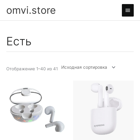
Перейти
omvi.store
Глав
к
содержимому
мен
Есть
Отображение 1–40 из 41