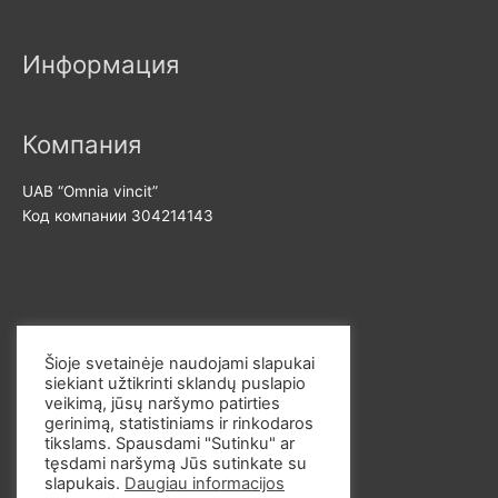
и
с
м
и
Информация
а
м
л
а
ь
л
Компания
н
ь
UAB “Omnia vincit”
а
н
Код компании 304214143
я
а
ц
я
е
ц
н
е
Свяжитесь с нами
а
н
Šioje svetainėje naudojami slapukai
а
siekiant užtikrinti sklandų puslapio
Эл. почта: info@omvi.lt
veikimą, jūsų naršymo patirties
Телефон: +37062033145
gerinimą, statistiniams ir rinkodaros
tikslams. Spausdami "Sutinku" ar
tęsdami naršymą Jūs sutinkate su
slapukais.
Daugiau informacijos