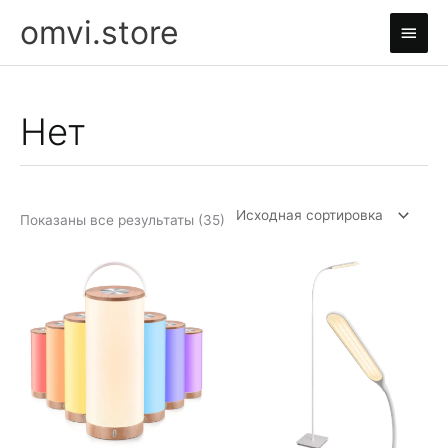
Перейти
omvi.store
Глав
к
содержимому
мен
Нет
Показаны все результаты (35)