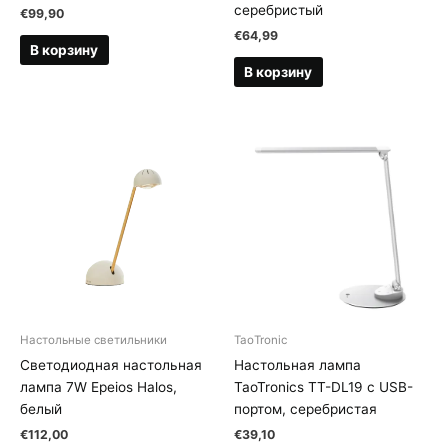
серебристый
€
99,90
€
64,99
В корзину
В корзину
Настольные светильники
TaoTronic
Светодиодная настольная
Настольная лампа
лампа 7W Epeios Halos,
TaoTronics TT-DL19 с USB-
белый
портом, серебристая
€
112,00
€
39,10