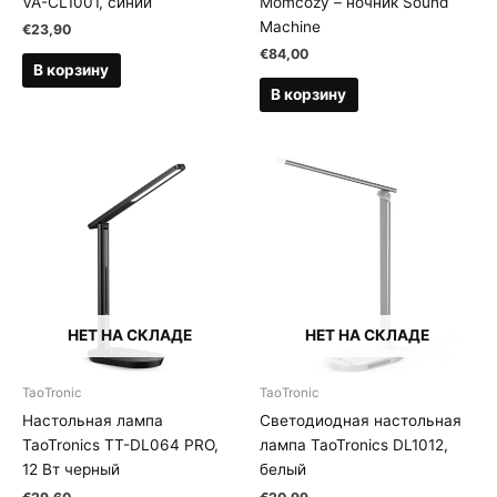
VA-CL1001, синий
Momcozy – ночник Sound
Machine
€
23,90
€
84,00
В корзину
В корзину
НЕТ НА СКЛАДЕ
НЕТ НА СКЛАДЕ
TaoTronic
TaoTronic
Настольная лампа
Светодиодная настольная
TaoTronics TT-DL064 PRO,
лампа TaoTronics DL1012,
12 Вт черный
белый