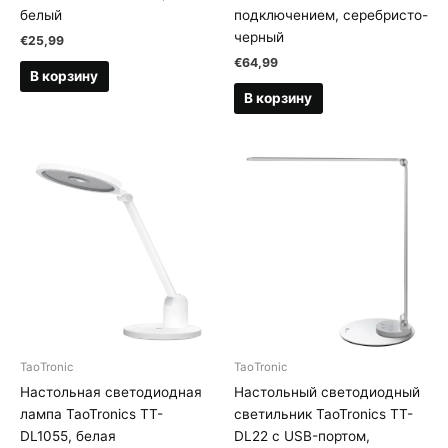
белый
подключением, серебристо-
черный
€
25,99
€
64,99
В корзину
В корзину
TaoTronic
TaoTronic
Настольная светодиодная
Настольный светодиодный
лампа TaoTronics TT-
светильник TaoTronics TT-
DL1055, белая
DL22 с USB-портом,