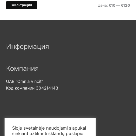
ь
М
М
Фильтрация
Цена:
€10
—
€120
:
и
а
н
к
и
с
м
и
Информация
а
м
л
а
ь
л
Компания
н
ь
UAB “Omnia vincit”
а
н
Код компании 304214143
я
а
ц
я
е
ц
н
е
Свяжитесь с нами
а
н
Šioje svetainėje naudojami slapukai
а
siekiant užtikrinti sklandų puslapio
Эл. почта: info@omvi.lt