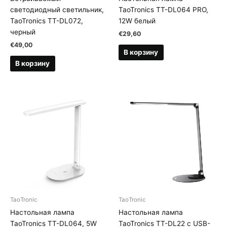
светодиодный светильник,
TaoTronics TT-DL064 PRO,
TaoTronics TT-DL072,
12W белый
черный
€
29,60
€
49,00
В корзину
В корзину
TaoTronic
TaoTronic
Настольная лампа
Настольная лампа
TaoTronics TT-DL064, 5W
TaoTronics TT-DL22 с USB-